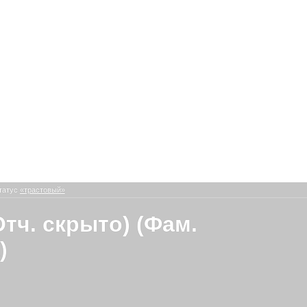
татус
«трастовый»
Отч. скрыто) (Фам.
)