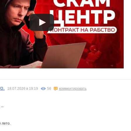
о.
18.07.2026 в 19:19
56
комментировать
 --
 лето.