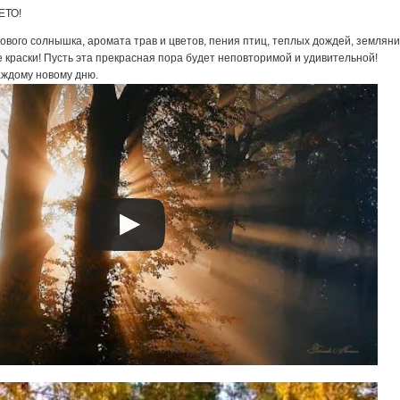
ового солнышка, аромата трав и цветов, пения птиц, теплых дождей, земляни
 краски! Пусть эта прекрасная пора будет неповторимой и удивительной!
аждому новому дню.