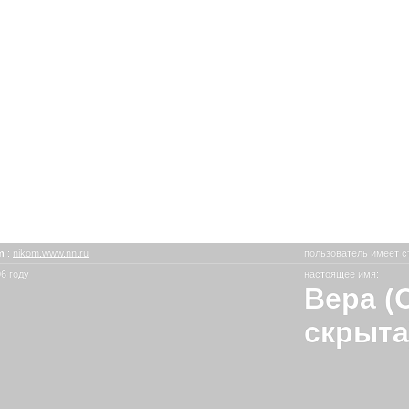
om
:
nikom.www.nn.ru
пользователь имеет с
6 году
настоящее имя:
Вера (
скрыта