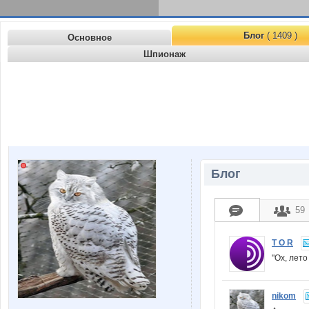
Блог
( 1409 )
Основное
Шпионаж
Блог
59
T O R
"Ох, лето
nikom