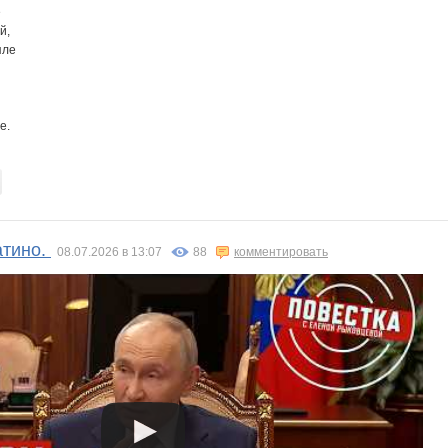
е
й,
пле
е.
атино.
08.07.2026 в 13:07
88
комментировать