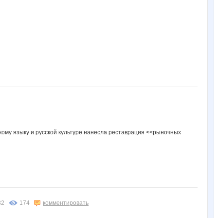
сскому языку и русской культуре нанесла реставрация <<рыночных
32
174
комментировать