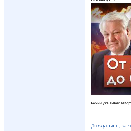
От МММ до сво.
Режим уже вынес автору
Дождались, зав