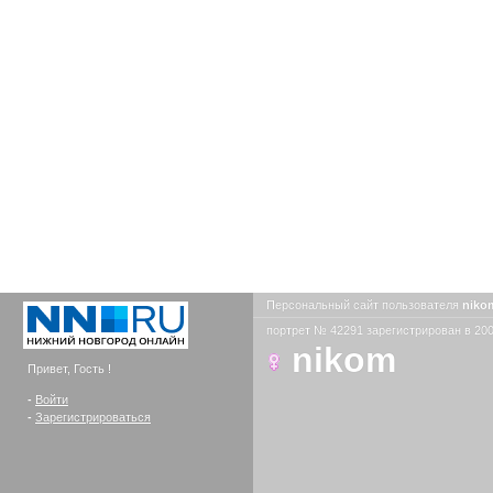
Персональный сайт пользователя
nik
портрет № 42291 зарегистрирован в 200
nikom
Привет, Гость !
-
Войти
-
Зарегистрироваться