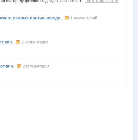
ряд мчс предупреждает о дождях, а их все нет!
Читать полностью
нского режима против народа.
1 комментарий
т впн.
2 комментария
ют впн.
2 комментария