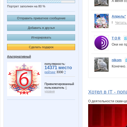
А меня с
Портрет заполнен на 80 %
Апрель*
Отправить приватное сообщение
!
Читать
Добавить в друзья
Игнорировать
T O R
Они не п
Сделать подарок
Альтернативный
nikom
популярность:
Конечно
14371 место
рейтинг
3330
?
Привилегированный
пользователь
6
Хотел в IT - по
уровня
О деятельности скам-ц