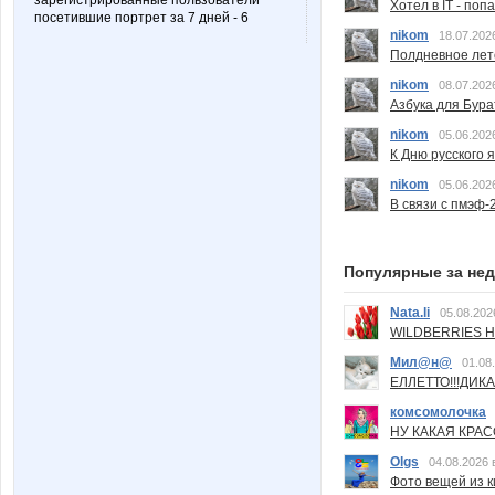
зарегистрированные пользователи
Хотел в IT - поп
посетившие портрет за 7 дней - 6
nikom
18.07.202
Полдневное лет
nikom
08.07.202
Азбука для Бура
nikom
05.06.202
К Дню русского 
nikom
05.06.202
В связи с пмэф-
Популярные за не
Nata.li
05.08.202
WILDBERRIES Н
Мил@н@
01.08
ЕЛЛЕТТО!!!ДИК
комсомолочка
НУ КАКАЯ КРАСОТ
Olgs
04.08.2026 
Фото вещей из ки