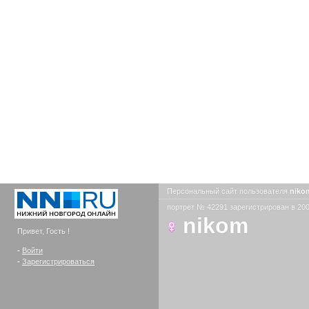
Персональный сайт пользователя
nik
портрет № 42291 зарегистрирован в 200
nikom
Привет, Гость !
-
Войти
-
Зарегистрироваться