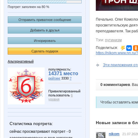
Портрет заполнен на 80 %
Печально. Олег Комолов
Отправить приватное сообщение
просветительскую деят
Добавить в друзья
преподавателя. Так раб
Тэги:
путинизм
Игнорировать
Поделиться:
Сделать подарок
https://nikom.www.nn.ru/
Альтернативный
Эти приложения от
популярность:
14371 место
рейтинг
3330
?
0 комментариев
. Ва
Привилегированный
пользователь
6
уровня
Чтобы оставлять ко
Новые записи в бл
Статистика портрета:
сейчас просматривают портрет - 0
nikom
21.07.202