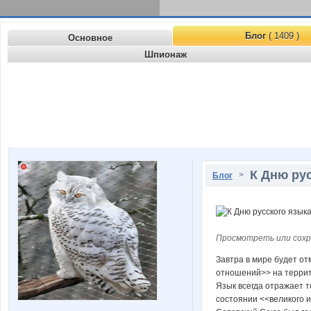
Блог
( 1409 )
Основное
Шпионаж
К Дню рус
>
Блог
Просмотреть или сохр
Завтра в мире будет от
отношений>> на террит
Язык всегда отражает т
состоянии <<великого и