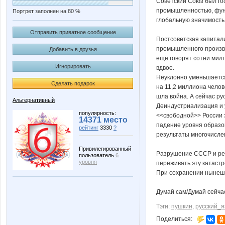
Советский Союз был го
промышленностью, фунд
Портрет заполнен на 80 %
глобальную значимость,
Отправить приватное сообщение
Постсоветская капитал
промышленного производ
Добавить в друзья
ещё говорят сотни милл
Игнорировать
вдвое.
Неуклонно уменьшается 
Сделать подарок
на 11,2 миллиона челов
шла война. А сейчас ру
Альтернативный
Деиндустриализация и 
популярность:
<<свободной>> России з
14371 место
падение уровня образов
рейтинг
3330
?
результаты многочисле
Привилегированный
Разрушение СССР и рес
пользователь
6
уровня
переживать эту катастр
При сохранении нынешн
Думай сам/Думай сейчас
Тэги:
пушкин
,
русский_я
Поделиться: