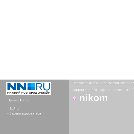
Персональный сайт пользователя
nik
портрет № 42291 зарегистрирован в 200
nikom
Привет, Гость !
-
Войти
-
Зарегистрироваться