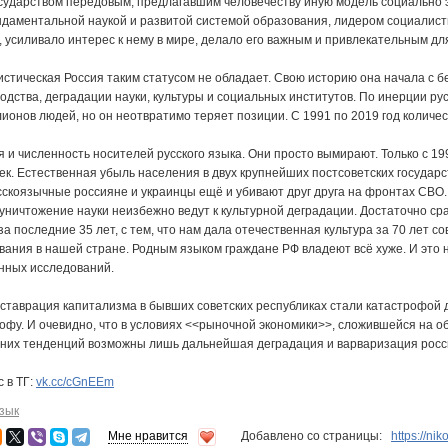
сударством передовым, предлагавшим человечеству иную модель социально 
аментальной наукой и развитой системой образования, лидером социалистич
 усиливало интерес к нему в мире, делало его важным и привлекательным дл
истическая Россия таким статусом не обладает. Свою историю она начала с 
ства, деградации науки, культуры и социальных институтов. По инерции ру
ионов людей, но он неотвратимо теряет позиции. С 1991 по 2019 год количе
и численность носителей русского языка. Они просто вымирают. Только с 19
ек. Естественная убыль населения в двух крупнейших постсоветских государс
сскоязычные россияне и украинцы ещё и убивают друг друга на фронтах СВО.
уничтожение науки неизбежно ведут к культурной деградации. Достаточно ср
а последние 35 лет, с тем, что нам дала отечественная культура за 70 лет с
ания в нашей стране. Родным языком граждане РФ владеют всё хуже. И это н
нных исследований.
таврация капитализма в бывших советских республиках стали катастрофой дл
офу. И очевидно, что в условиях <<рыночной экономики>>, сложившейся на о
их тенденций возможны лишь дальнейшая деградация и варваризация росси
 в ТГ:
vk.cc/cGnEEm
зык
Мне нравится
Добавлено со страницы:
https://ni