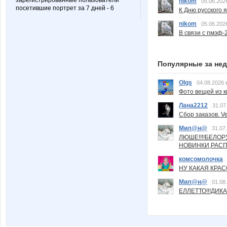
зарегистрированные пользователи
nikom
05.06.202
посетившие портрет за 7 дней - 6
К Дню русского 
nikom
05.06.202
В связи с пмэф-
Популярные за не
Olgs
04.08.2026 
Фото вещей из ки
Лана2212
31.07
Сбор заказов. Ve
Мил@н@
31.07
ЛЮШЕ!!!!БЕЛО
НОВИНКИ,РАСП
комсомолочка
НУ КАКАЯ КРАСОТ
Мил@н@
01.08
ЕЛЛЕТТО!!!ДИК