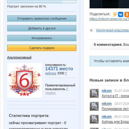
Портрет заполнен на 80 %
Поделиться:
Отправить приватное сообщение
https://nikom.www.nn.ru/
Добавить в друзья
Нескучная классика
Игнорировать
0 комментариев
. Ва
Сделать подарок
Альтернативный
Чтобы оставлять ко
популярность:
14371 место
рейтинг
3330
?
Новые записи в бл
Привилегированный
пользователь
6
nikom
21.07.202
уровня
Хотел в IT - поп
nikom
18.07.202
Полдневное лет
Статистика портрета:
nikom
08.07.202
Азбука для Бура
сейчас просматривают портрет - 0