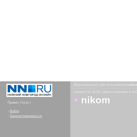
Персональный сайт пользователя
nik
портрет № 42291 зарегистрирован в 200
nikom
Привет, Гость !
-
Войти
-
Зарегистрироваться