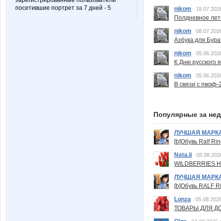
зарегистрированные пользователи
посетившие портрет за 7 дней - 5
nikom
18.07.202
Полдневное лет
nikom
08.07.202
Азбука для Бура
nikom
05.06.202
К Дню русского 
nikom
05.06.202
В связи с пмэф-
Популярные за не
ЛУЧШАЯ МАРК
[b]Обувь Ralf Ri
Nata.li
05.08.202
WILDBERRIES Н
ЛУЧШАЯ МАРК
[b]Обувь RALF RI
Lonza
05.08.2026
ТОВАРЫ ДЛЯ ДО