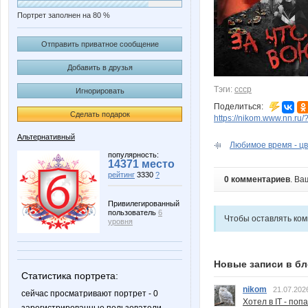
Портрет заполнен на 80 %
Отправить приватное сообщение
Добавить в друзья
Тэги:
ссср
Игнорировать
Поделиться:
Сделать подарок
https://nikom.www.nn.ru/
Альтернативный
Любимое время - цв
популярность:
14371 место
рейтинг
3330
?
0 комментариев
. Ва
Привилегированный
пользователь
6
Чтобы оставлять ко
уровня
Новые записи в бл
Статистика портрета:
nikom
21.07.202
сейчас просматривают портрет - 0
Хотел в IT - поп