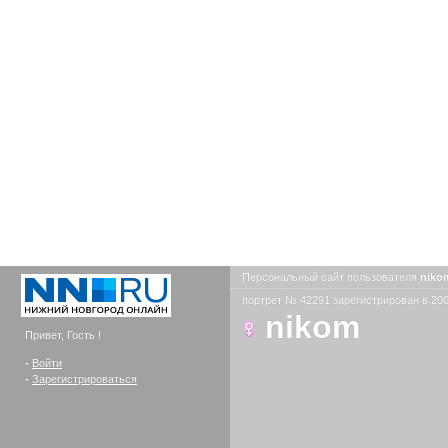
Персональный сайт пользователя
nik
портрет № 42291 зарегистрирован в 200
nikom
Привет, Гость !
-
Войти
-
Зарегистрироваться