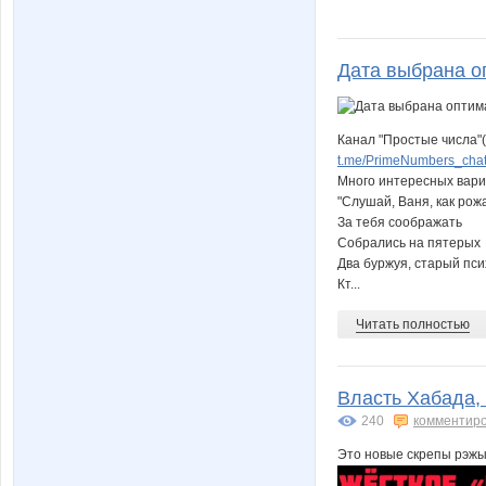
Дата выбрана о
Канал "Простые числа"
t.me/PrimeNumbers_cha
Много интересных вари
"Слушай, Ваня, как рож
За тебя соображать
Собрались на пятерых
Два буржуя, старый пси
Кт...
Читать полностью
Власть Хабада,
240
комментир
Это новые скрепы рэжы