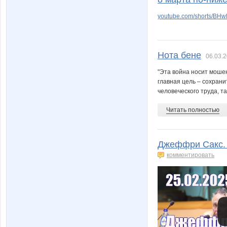
youtube.com/shorts/BH
Нота бене
06.03.2
"Эта война носит мошен
главная цель – сохрани
человеческого труда, та
Читать полностью
Джеффри Сакс. 
комментировать