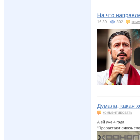
На что направл
16:39
302
комм
Думала, какая х
комментировать
А ей уже 4 года.
"Прорастают сквозь сме