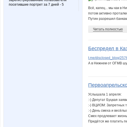
зарегистрированные пользователи
посетившие портрет за 7 дней - 5
Всё, капец... мы как в 
потом активно проталк
Путин разрешил банкам
Читать полностью
Беспредел в Ка
t.me/disclosed_blog/257
А в Нижнем от ОГМВ шу
Первоапрельско
Услышала 1 апреля:
:-) Депутат Буцкая зая
:-) ВЦИОМ: Запретных т
:-) День смеха и весёл
Смех продлевает жизнь,
Придётся же платить п