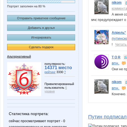
nikom
Портрет заполнен на 80 %
коммент
А меня с
Отправить приватное сообщение
мчс предупреждает о 
Добавить в друзья
Апрель*
Игнорировать
путинск
!
Читать
Сделать подарок
Альтернативный
T O R
впн.
популярность:
14371 место
Они не п
рейтинг
3330
?
nikom
Привилегированный
впн.
пользователь
6
уровня
Конечно
Статистика портрета:
Путин подписал,
сейчас просматривают портрет - 0