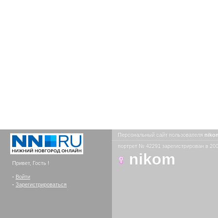
Персональный сайт пользователя
nik
портрет № 42291 зарегистрирован в 200
nikom
Привет, Гость !
-
Войти
-
Зарегистрироваться