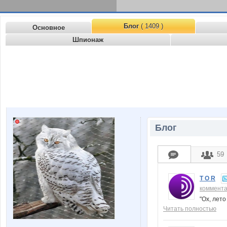
Блог
( 1409 )
Основное
Шпионаж
Блог
59
T O R
коммент
"Ох, лето
Читать полностью