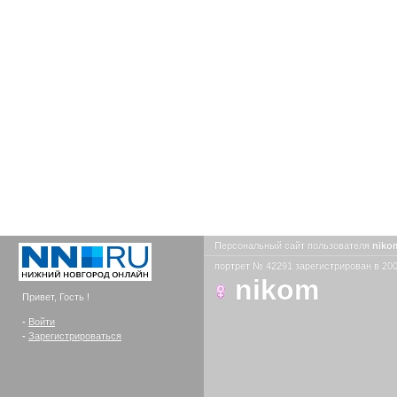
Персональный сайт пользователя
nik
портрет № 42291 зарегистрирован в 200
nikom
Привет, Гость !
-
Войти
-
Зарегистрироваться