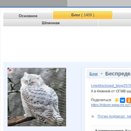
Блог
( 1409 )
Основное
Шпионаж
Беспреде
>
Блог
t.me/disclosed_blog/257
А в Нижнем от ОГМВ шу
Поделиться:
https://nikom.www.nn.ru/
Путин подписал, тип