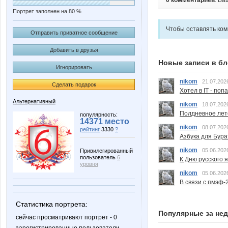
0 комментариев
. Ва
Портрет заполнен на 80 %
Чтобы оставлять ко
Отправить приватное сообщение
Добавить в друзья
Новые записи в бл
Игнорировать
nikom
21.07.202
Сделать подарок
Хотел в IT - поп
Альтернативный
nikom
18.07.202
Полдневное лет
популярность:
14371 место
nikom
08.07.202
рейтинг
3330
?
Азбука для Бура
nikom
05.06.202
Привилегированный
пользователь
6
К Дню русского 
уровня
nikom
05.06.202
В связи с пмэф-
Статистика портрета:
Популярные за не
сейчас просматривают портрет - 0