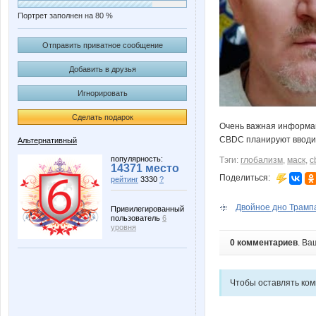
Портрет заполнен на 80 %
Отправить приватное сообщение
Добавить в друзья
Игнорировать
Сделать подарок
Очень важная информац
CBDC планируют вводить
Альтернативный
популярность:
Тэги:
глобализм
,
маск
,
c
14371 место
Поделиться:
рейтинг
3330
?
Двойное дно Трамп
Привилегированный
пользователь
6
уровня
0 комментариев
. Ва
Чтобы оставлять ко