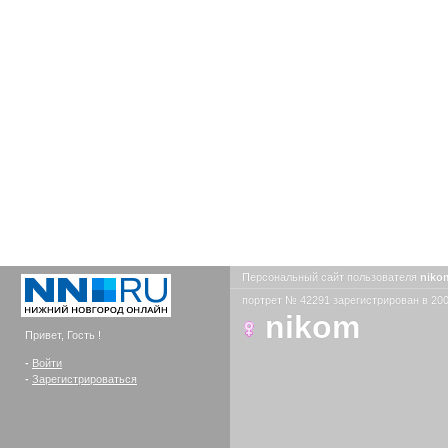
Персональный сайт пользователя
nik
портрет № 42291 зарегистрирован в 200
nikom
Привет, Гость !
-
Войти
-
Зарегистрироваться