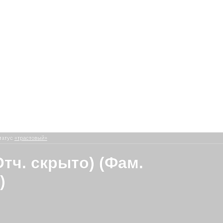
татус
«трастовый»
Отч. скрыто) (Фам.
)