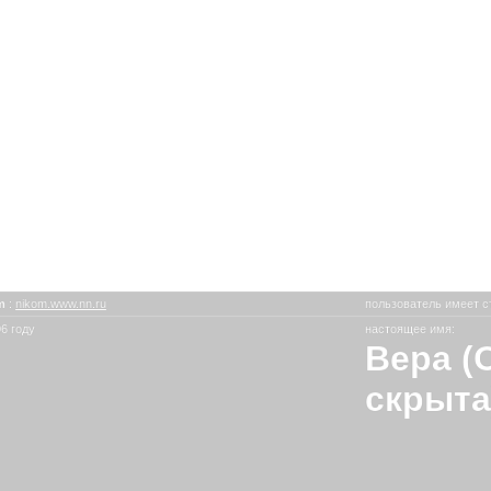
om
:
nikom.www.nn.ru
пользователь имеет с
6 году
настоящее имя:
Вера (
скрыта