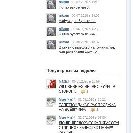
nikom
18.07.2026 в 19:19
Полдневное лето.
nikom
08.07.2026 в 13:07
Азбука для Буратино.
nikom
05.06.2026 в 15:55
К Дню русского языка.
nikom
05.06.2026 в 10:32
В связи с пмэф-26 напомним, как
они раззоряли Россию.
Популярные за неделю
Nata.li
05.08.2026 в 16:56
WILDBERRIES НЕРВНО КУРИТ В
СТОРОНК...
1
Мил@н@
01.08.2026 в 13:22
ЕЛЛЕТТО!!!ДИКАЯ РАСПРОДАЖА
НА ВСЁ!!!ФИНАЛ!
1
Мил@н@
31.07.2026 в 16:00
ЛЮШЕ!!!!БЕЛОРУССКАЯ КРАСОТА!
ОТЛИЧНОЕ КАЧЕСТВО,ЦЕНЫ!!!
КРУТЫЕ