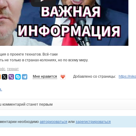
ия о проекте технатов. Всё-таки
 не только в странах-колониях, но по всему миру.
bdc
,
технат
Мне нравится
Добавлено со страницы:
https://ni
а.
ш комментарий станет первым
мментарии необходимо
авторизоваться
или
зарегистрироваться