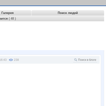
Галерея
Поиск людей
вится
( 48 )
16:43
238