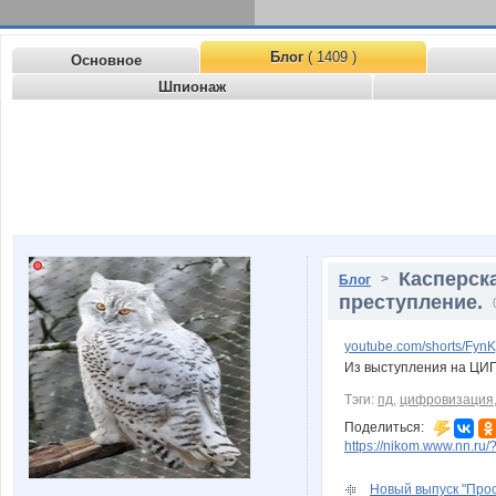
Блог
( 1409 )
Основное
Шпионаж
Касперск
>
Блог
преступление.
youtube.com/shorts/Fy
Из выступления на ЦИП
Тэги:
пд
,
цифровизация
Поделиться:
https://nikom.www.nn.ru/
Новый выпуск "Прос