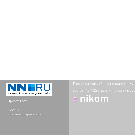
Персональный сайт пользователя
nik
портрет № 42291 зарегистрирован в 200
nikom
Привет, Гость !
-
Войти
-
Зарегистрироваться