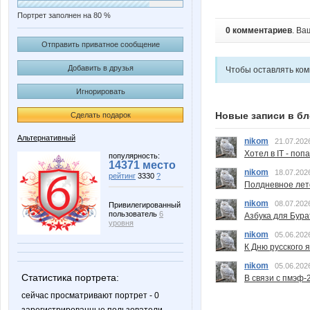
Портрет заполнен на 80 %
0 комментариев
. Ва
Отправить приватное сообщение
Добавить в друзья
Чтобы оставлять ко
Игнорировать
Новые записи в бл
Сделать подарок
Альтернативный
nikom
21.07.202
Хотел в IT - поп
популярность:
14371 место
nikom
18.07.202
рейтинг
3330
?
Полдневное лет
nikom
08.07.202
Привилегированный
пользователь
6
Азбука для Бура
уровня
nikom
05.06.202
К Дню русского 
nikom
05.06.202
Статистика портрета:
В связи с пмэф-
сейчас просматривают портрет - 0