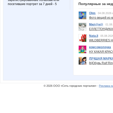
зарегистрированные пользователи
Популярные за не
посетившие портрет за 7 дней - 5
Olgs
04.08.2026 
Фото вещей из ки
Мил@н@
01.08
ЕЛЛЕТТО!!!ДИК
Nata.li
05.08.202
WILDBERRIES Н
комсомолочка
НУ КАКАЯ КРАСОТ
ЛУЧШАЯ МАРК
[b]Обувь Ralf Ri
© 2026 ООО «Сеть городских порталов» ·
Реклама н