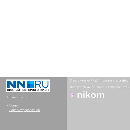
Персональный сайт пользователя
nik
портрет № 42291 зарегистрирован в 200
nikom
Привет, Гость !
-
Войти
-
Зарегистрироваться