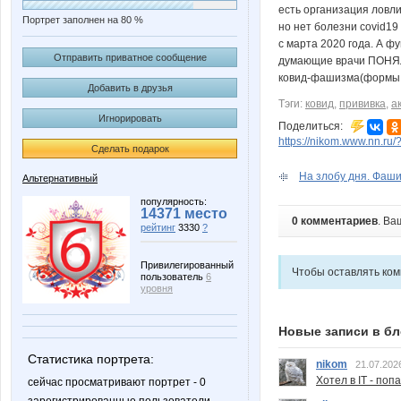
есть организация ловли
Портрет заполнен на 80 %
но нет болезни covid1
с марта 2020 года. А ф
Отправить приватное сообщение
думающие врачи ПОНЯЛИ
ковид-фашизма(формы 
Добавить в друзья
Тэги:
ковид
,
прививка
,
а
Игнорировать
Поделиться:
https://nikom.www.nn.ru/
Сделать подарок
На злобу дня. Фаши
Альтернативный
популярность:
14371 место
0 комментариев
. Ва
рейтинг
3330
?
Привилегированный
Чтобы оставлять ко
пользователь
6
уровня
Новые записи в бл
Статистика портрета:
nikom
21.07.202
Хотел в IT - поп
сейчас просматривают портрет - 0