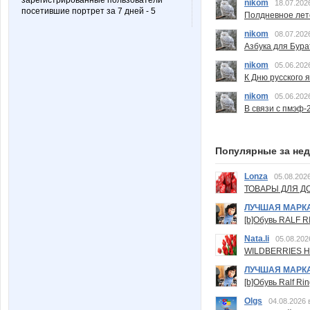
зарегистрированные пользователи
nikom
18.07.202
посетившие портрет за 7 дней - 5
Полдневное лет
nikom
08.07.202
Азбука для Бура
nikom
05.06.202
К Дню русского 
nikom
05.06.202
В связи с пмэф-
Популярные за не
Lonza
05.08.2026
ТОВАРЫ ДЛЯ ДО
ЛУЧШАЯ МАРК
[b]Обувь RALF RI
Nata.li
05.08.202
WILDBERRIES Н
ЛУЧШАЯ МАРК
[b]Обувь Ralf Ri
Olgs
04.08.2026 