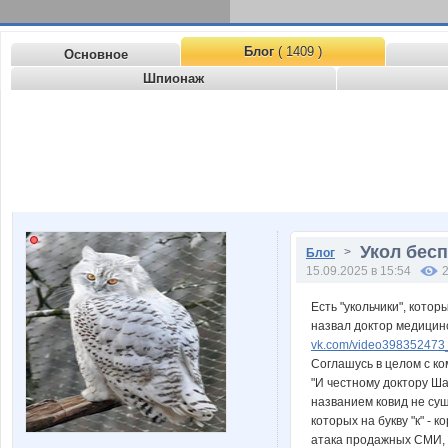
Блог
( 1409 )
Основное
Шпионаж
Укол бесп
>
Блог
15.09.2025 в 15:54
Есть "укольчики", кото
назвал доктор медицин
vk.com/video398352473
Соглашусь в целом с ко
"И честному доктору Ша
названием ковид не сущ
которых на букву "к" -
атака продажных СМИ,