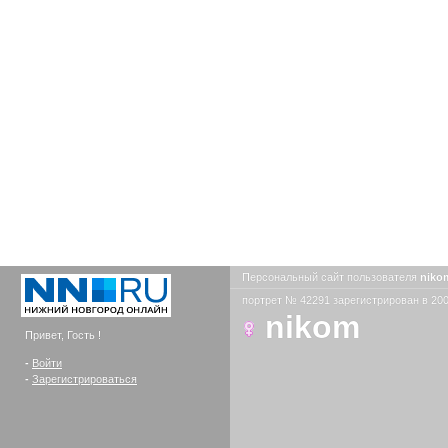
Персональный сайт пользователя
nik
портрет № 42291 зарегистрирован в 200
nikom
Привет, Гость !
-
Войти
-
Зарегистрироваться