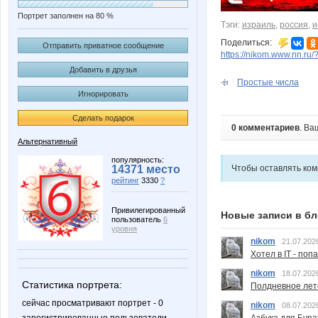
Портрет заполнен на 80 %
Тэги:
израиль
,
россия
,
и
Поделиться:
Отправить приватное сообщение
https://nikom.www.nn.ru/
Добавить в друзья
Простые числа
Игнорировать
Сделать подарок
0 комментариев
. Ва
Альтернативный
популярность:
14371 место
Чтобы оставлять ко
рейтинг
3330
?
Привилегированный
Новые записи в бл
пользователь
6
уровня
nikom
21.07.202
Хотел в IT - поп
nikom
18.07.202
Статистика портрета:
Полдневное лет
сейчас просматривают портрет - 0
nikom
08.07.202