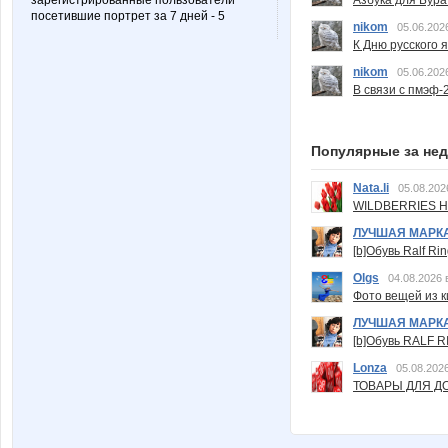
зарегистрированные пользователи
Азбука для Бура
посетившие портрет за 7 дней - 5
nikom
05.06.202
К Дню русского 
nikom
05.06.202
В связи с пмэф-
Популярные за не
Nata.li
05.08.202
WILDBERRIES Н
ЛУЧШАЯ МАРК
[b]Обувь Ralf Ri
Olgs
04.08.2026 
Фото вещей из ки
ЛУЧШАЯ МАРК
[b]Обувь RALF RI
Lonza
05.08.2026
ТОВАРЫ ДЛЯ ДО