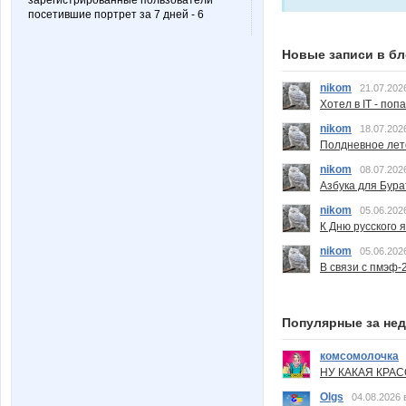
зарегистрированные пользователи
посетившие портрет за 7 дней - 6
Новые записи в бл
nikom
21.07.202
Хотел в IT - поп
nikom
18.07.202
Полдневное лет
nikom
08.07.202
Азбука для Бура
nikom
05.06.202
К Дню русского 
nikom
05.06.202
В связи с пмэф-
Популярные за не
комсомолочка
НУ КАКАЯ КРАСОТ
Olgs
04.08.2026 