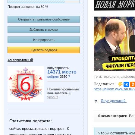
Портрет заполнен на 80 %
Отправить приватное сообщение
Добавить в друзья
Игнорировать
Сделать подарок
Альтернативный
популярность:
14371 место
Тэги:
госуслуги
,
цифров
рейтинг
3330
?
Поделиться:
https://nikom.www.nn.ru/
Привилегированный
пользователь
6
уровня
Янус двуликий.
0 комментариев
. Ва
Статистика портрета:
сейчас просматривают портрет - 0
Чтобы оставлять ко