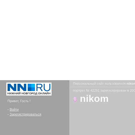
Персональный сайт пользователя
nik
портрет № 42291 зарегистрирован в 200
nikom
Привет, Гость !
-
Войти
-
Зарегистрироваться