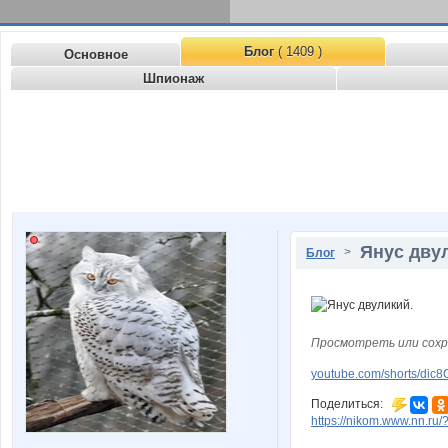
Блог
( 1409 )
Основное
Шпионаж
Янус дву
>
Блог
Просмотреть или сохр
youtube.com/shorts/d
Поделиться:
https://nikom.www.nn.ru/