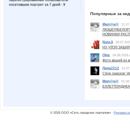
зарегистрированные пользователи
посетившие портрет за 7 дней - 9
Популярные за не
Мил@н@
31.07
ЛЮШЕ!!!!БЕЛО
НОВИНКИ,РАСП
Nata.li
30.07.202
НУ ЧТО!!! ЗАБИ
Olgs
04.08.2026 
Фото вещей из ки
Лана2212
31.07
Сбор заказов. Ve
Мил@н@
01.08
ЕЛЛЕТТО!!!ДИК
© 2026 ООО «Сеть городских порталов» ·
Реклама н