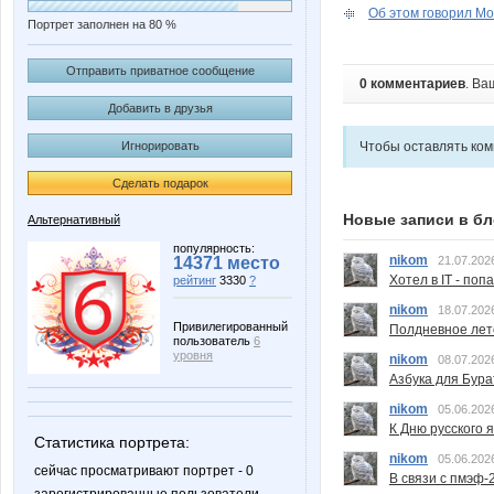
Об этом говорил Мо
Портрет заполнен на 80 %
Отправить приватное сообщение
0 комментариев
. Ва
Добавить в друзья
Игнорировать
Чтобы оставлять ко
Сделать подарок
Новые записи в бл
Альтернативный
популярность:
nikom
14371 место
21.07.202
Хотел в IT - поп
рейтинг
3330
?
nikom
18.07.202
Привилегированный
Полдневное лет
пользователь
6
уровня
nikom
08.07.202
Азбука для Бура
nikom
05.06.202
К Дню русского 
Статистика портрета:
nikom
05.06.202
сейчас просматривают портрет - 0
В связи с пмэф-