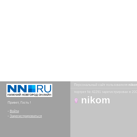
Персональный сайт пользователя
nik
портрет № 42291 зарегистрирован в 200
nikom
Привет, Гость !
-
Войти
-
Зарегистрироваться