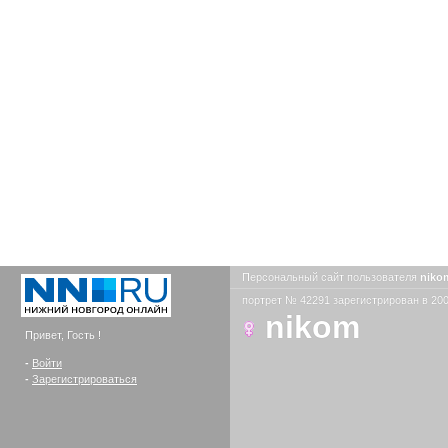
Персональный сайт пользователя
nik
портрет № 42291 зарегистрирован в 200
nikom
Привет, Гость !
-
Войти
-
Зарегистрироваться