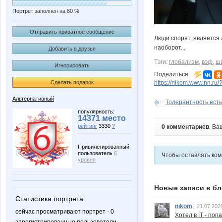
Портрет заполнен на 80 %
Отправить приватное сообщение
Люди спорят, является 
наоборот...
Добавить в друзья
Тэги:
глобализм
,
вэф
,
ш
Игнорировать
Поделиться:
https://nikom.www.nn.ru/
Сделать подарок
Альтернативный
Толерантность есть
популярность:
14371 место
рейтинг
3330
?
0 комментариев
. Ва
Привилегированный
пользователь
6
Чтобы оставлять ко
уровня
Новые записи в бл
Статистика портрета:
nikom
21.07.202
сейчас просматривают портрет - 0
Хотел в IT - поп