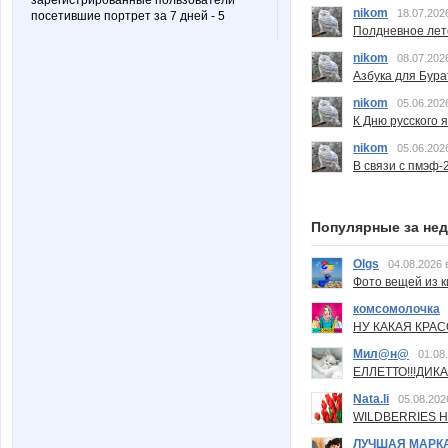
зарегистрированные пользователи
nikom
18.07.202
посетившие портрет за 7 дней - 5
Полдневное лет
nikom
08.07.202
Азбука для Бура
nikom
05.06.202
К Дню русского 
nikom
05.06.202
В связи с пмэф-
Популярные за не
Olgs
04.08.2026 
Фото вещей из ки
комсомолочка
НУ КАКАЯ КРАСОТ
Мил@н@
01.08
ЕЛЛЕТТО!!!ДИК
Nata.li
05.08.202
WILDBERRIES Н
ЛУЧШАЯ МАРК