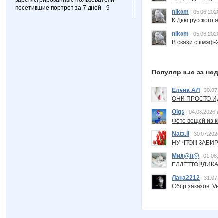
зарегистрированные пользователи
посетившие портрет за 7 дней - 9
nikom
05.06.202
К Дню русского 
nikom
05.06.202
В связи с пмэф-
Популярные за не
Елена АЛ
30.07
ОНИ ПРОСТО ИД
Olgs
04.08.2026 
Фото вещей из ки
Nata.li
30.07.202
НУ ЧТО!!! ЗАБИ
Мил@н@
01.08
ЕЛЛЕТТО!!!ДИК
Лана2212
31.07
Сбор заказов. Ve