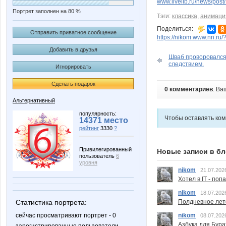
www.livelib.ru/news/post/
Портрет заполнен на 80 %
Тэги:
классика
,
анимаци
Поделиться:
Отправить приватное сообщение
https://nikom.www.nn.ru/
Добавить в друзья
Шваб проворовался
следствием.
Игнорировать
Сделать подарок
0 комментариев
. Ва
Альтернативный
популярность:
Чтобы оставлять ко
14371 место
рейтинг
3330
?
Привилегированный
Новые записи в бл
пользователь
6
уровня
nikom
21.07.202
Хотел в IT - поп
nikom
18.07.202
Статистика портрета:
Полдневное лет
сейчас просматривают портрет - 0
nikom
08.07.202
Азбука для Бура