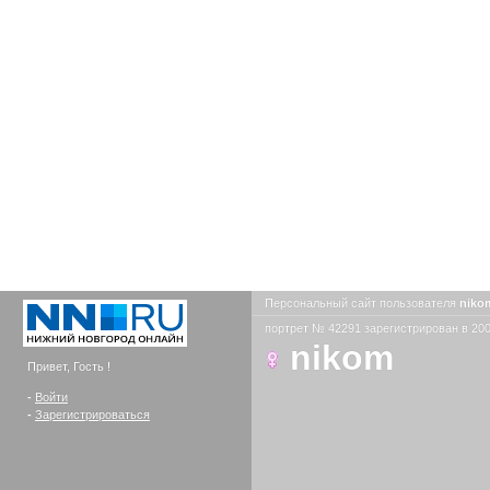
Персональный сайт пользователя
nik
портрет № 42291 зарегистрирован в 200
nikom
Привет, Гость !
-
Войти
-
Зарегистрироваться