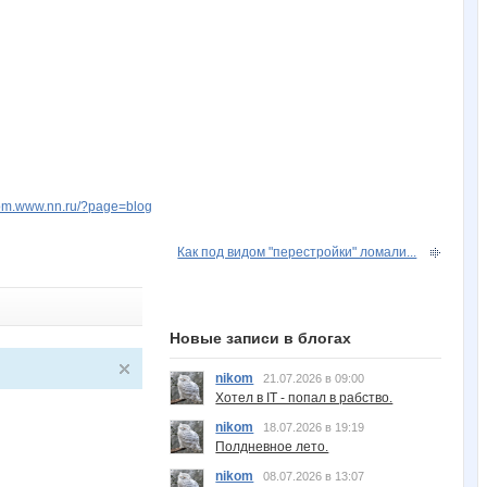
ikom.www.nn.ru/?page=blog
Как под видом "перестройки" ломали...
Новые записи в блогах
nikom
21.07.2026 в 09:00
Хотел в IT - попал в рабство.
nikom
18.07.2026 в 19:19
Полдневное лето.
nikom
08.07.2026 в 13:07