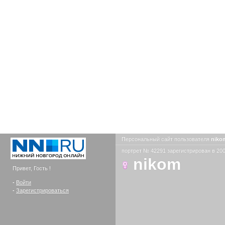
Персональный сайт пользователя
nik
портрет № 42291 зарегистрирован в 200
nikom
Привет, Гость !
-
Войти
-
Зарегистрироваться