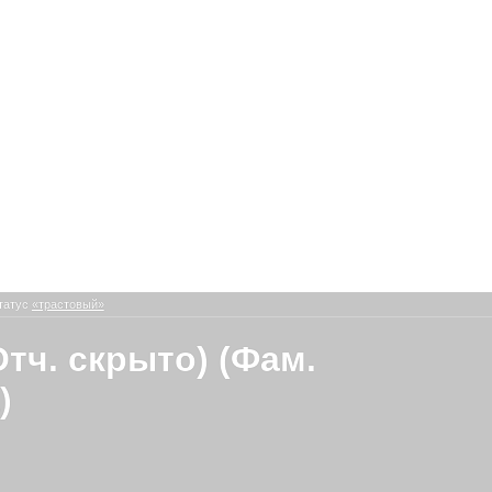
татус
«трастовый»
Отч. скрыто) (Фам.
)