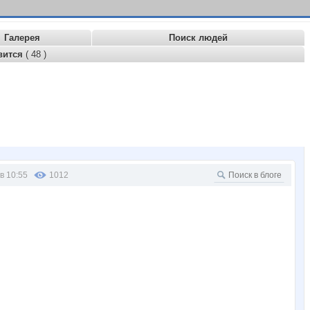
Галерея
Поиск людей
вится
( 48 )
в 10:55
1012