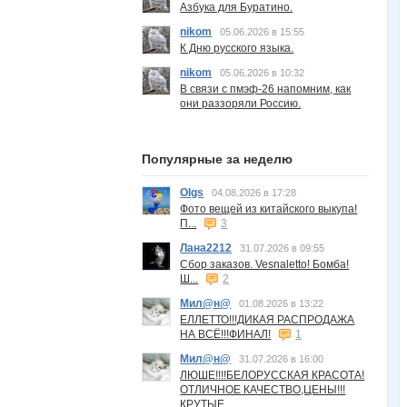
Азбука для Буратино.
nikom
05.06.2026 в 15:55
К Дню русского языка.
nikom
05.06.2026 в 10:32
В связи с пмэф-26 напомним, как
они раззоряли Россию.
Популярные за неделю
Olgs
04.08.2026 в 17:28
Фото вещей из китайского выкупа!
П...
3
Лана2212
31.07.2026 в 09:55
Сбор заказов. Vesnaletto! Бомба!
Ш...
2
Мил@н@
01.08.2026 в 13:22
ЕЛЛЕТТО!!!ДИКАЯ РАСПРОДАЖА
НА ВСЁ!!!ФИНАЛ!
1
Мил@н@
31.07.2026 в 16:00
ЛЮШЕ!!!!БЕЛОРУССКАЯ КРАСОТА!
ОТЛИЧНОЕ КАЧЕСТВО,ЦЕНЫ!!!
КРУТЫЕ