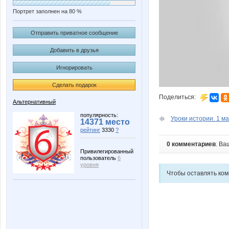
Портрет заполнен на 80 %
Отправить приватное сообщение
Добавить в друзья
Игнорировать
Сделать подарок
Поделиться:
Альтернативный
популярность:
Уроки истории. 1 ма
14371 место
рейтинг
3330
?
0 комментариев
. Ва
Привилегированный
пользователь
6
уровня
Чтобы оставлять ко