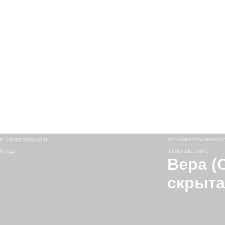
om
:
nikom.www.nn.ru
пользователь имеет с
6 году
настоящее имя:
Вера (
скрыта