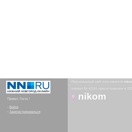
Персональный сайт пользователя
nik
портрет № 42291 зарегистрирован в 200
nikom
Привет, Гость !
-
Войти
-
Зарегистрироваться