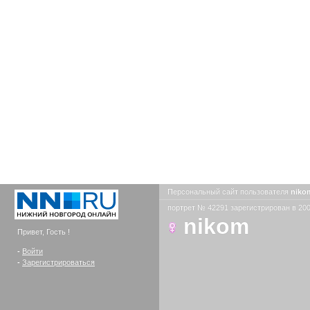
Персональный сайт пользователя
nik
портрет № 42291 зарегистрирован в 200
nikom
Привет, Гость !
-
Войти
-
Зарегистрироваться