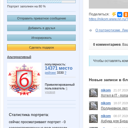
Портрет заполнен на 80 %
Поделиться:
Отправить приватное сообщение
https://nikom.www.nn.ru/
Добавить в друзья
О патриотизме. Лик
Игнорировать
0 комментариев
. Ва
Сделать подарок
Альтернативный
Чтобы оставлять ко
популярность:
14371 место
рейтинг
3330
?
Новые записи в бл
Привилегированный
пользователь
6
nikom
21.07.202
уровня
Хотел в IT - поп
nikom
18.07.202
Полдневное лет
Статистика портрета:
nikom
08.07.202
Азбука для Бура
сейчас просматривают портрет - 0