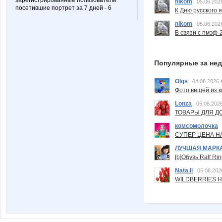
зарегистрированные пользователи
nikom
05.06.202
посетившие портрет за 7 дней - 6
К Дню русского 
nikom
05.06.202
В связи с пмэф-
Популярные за не
Olgs
04.08.2026 
Фото вещей из ки
Lonza
05.08.2026
ТОВАРЫ ДЛЯ ДО
комсомолочка
СУПЕР ЦЕНА Н
ЛУЧШАЯ МАРК
[b]Обувь Ralf Ri
Nata.li
05.08.202
WILDBERRIES Н