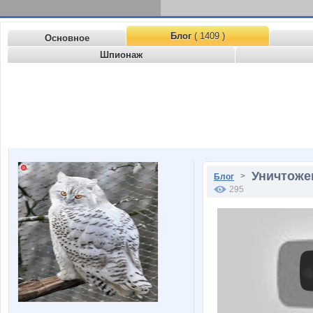
Блог
( 1409 )
Основное
Шпионаж
Уничтожен
>
Блог
295