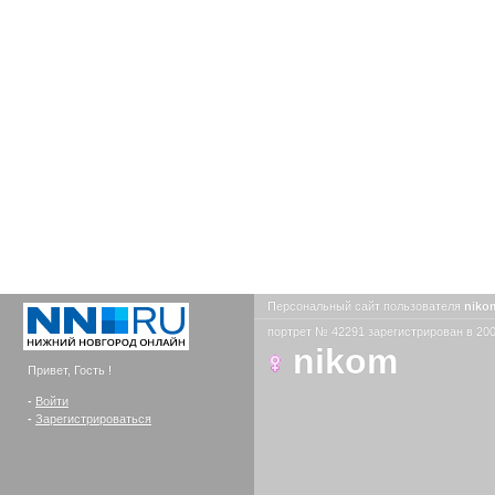
Персональный сайт пользователя
nik
портрет № 42291 зарегистрирован в 200
nikom
Привет, Гость !
-
Войти
-
Зарегистрироваться