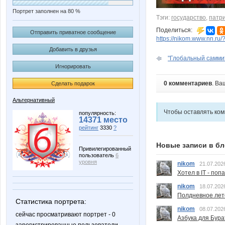
Портрет заполнен на 80 %
Тэги:
государство
,
патр
Поделиться:
Отправить приватное сообщение
https://nikom.www.nn.ru/
Добавить в друзья
"Глобальный саммит
Игнорировать
0 комментариев
. Ва
Сделать подарок
Альтернативный
Чтобы оставлять ко
популярность:
14371 место
рейтинг
3330
?
Новые записи в бл
Привилегированный
пользователь
6
уровня
nikom
21.07.202
Хотел в IT - поп
nikom
18.07.202
Полдневное лет
Статистика портрета:
nikom
08.07.202
сейчас просматривают портрет - 0
Азбука для Бура