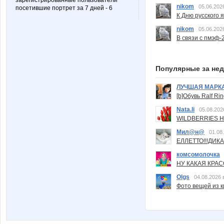
зарегистрированные пользователи
nikom
05.06.202
посетившие портрет за 7 дней - 6
К Дню русского 
nikom
05.06.202
В связи с пмэф-
Популярные за не
ЛУЧШАЯ МАРК
[b]Обувь Ralf Ri
Nata.li
05.08.202
WILDBERRIES Н
Мил@н@
01.08
ЕЛЛЕТТО!!!ДИК
комсомолочка
НУ КАКАЯ КРАСОТ
Olgs
04.08.2026 
Фото вещей из ки