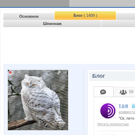
Блог
( 1409 )
Основное
Шпионаж
Блог
59
T O R
коммент
"Ох, лето
Читать полностью