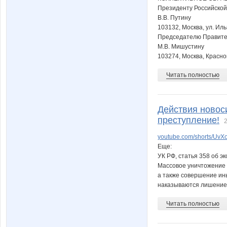
Президенту Российско
В.В. Путину
103132, Москва, ул. Иль
Председателю Правите
М.В. Мишустину
103274, Москва, Красноп
Читать полностью
Действия новоси
преступление!
2
youtube.com/shorts/Uv
Еще:
УК РФ, статья 358 об эк
Массовое уничтожение 
а также совершение ины
наказываются лишением
Читать полностью