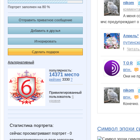
nikom
Портрет заполнен на 80 %
коммент
А меня с
Отправить приватное сообщение
мчс предупреждает о 
Добавить в друзья
Апрель*
Игнорировать
путинск
!
Читать
Сделать подарок
Альтернативный
T O R
впн.
популярность:
14371 место
Они не п
рейтинг
3330
?
nikom
Привилегированный
впн.
пользователь
6
уровня
Конечно
Статистика портрета:
Символ эпохи с
сейчас просматривают портрет - 0