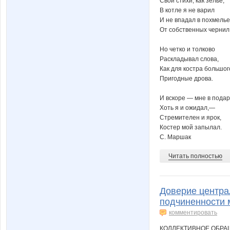
Свои стихи, как зелье,
В котле я не варил
И не впадал в похмелье
От собственных чернил
Но четко и толково
Раскладывал слова,
Как для костра большог
Пригодные дрова.
И вскоре — мне в подар
Хоть я и ожидал,—
Стремителен и ярок,
Костер мой запылал.
С. Маршак
Читать полностью
Доверие центра
подчиненности 
комментировать
КОЛЛЕКТИВНОЕ ОБРА