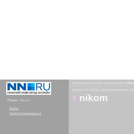
Персональный сайт пользователя
nik
портрет № 42291 зарегистрирован в 200
nikom
Привет, Гость !
-
Войти
-
Зарегистрироваться