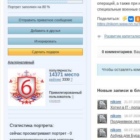
операций, а также при
Портрет заполнен на 80 %
специальные военные сб
Поделиться:
Отправить приватное сообщение
https://nikom.www.nn.ru/
Добавить в друзья
Развитие капитализ
Игнорировать
0 комментариев
. Ва
Сделать подарок
Альтернативный
Чтобы оставлять ко
популярность:
14371 место
рейтинг
3330
?
Новые записи в бл
Привилегированный
пользователь
6
уровня
nikom
21.07.202
Хотел в IT - поп
nikom
18.07.202
Полдневное лет
Статистика портрета:
nikom
08.07.202
сейчас просматривают портрет - 0
Азбука для Бура