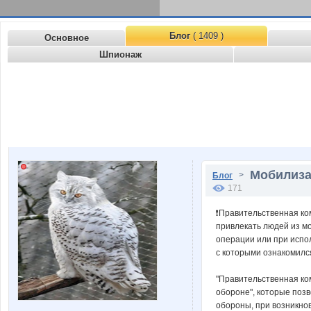
Блог
( 1409 )
Основное
Шпионаж
Мобилиза
>
Блог
171
❗️Правительственная к
привлекать людей из м
операции или при испо
с которыми ознакомилс
"Правительственная ко
обороне", которые поз
обороны, при возникно