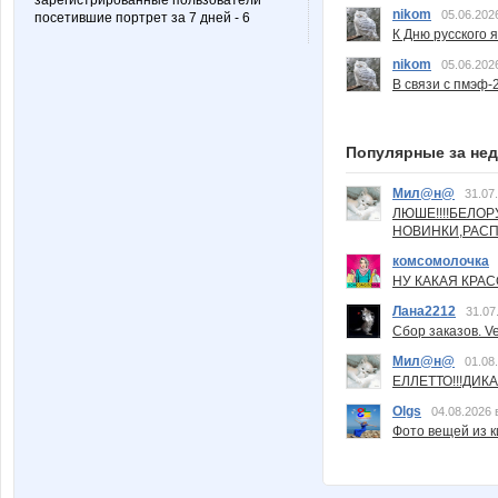
зарегистрированные пользователи
nikom
05.06.202
посетившие портрет за 7 дней - 6
К Дню русского 
nikom
05.06.202
В связи с пмэф-
Популярные за не
Мил@н@
31.07
ЛЮШЕ!!!!БЕЛО
НОВИНКИ,РАСП
комсомолочка
НУ КАКАЯ КРАСОТ
Лана2212
31.07
Сбор заказов. Ve
Мил@н@
01.08
ЕЛЛЕТТО!!!ДИК
Olgs
04.08.2026 
Фото вещей из ки