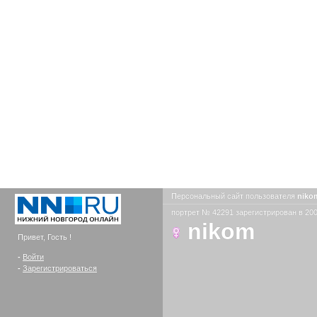
Персональный сайт пользователя
nik
портрет № 42291 зарегистрирован в 200
nikom
Привет, Гость !
-
Войти
-
Зарегистрироваться