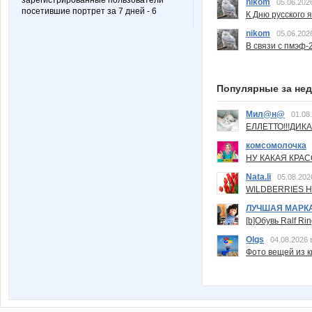
зарегистрированные пользователи
nikom
05.06.202
посетившие портрет за 7 дней - 6
К Дню русского 
nikom
05.06.202
В связи с пмэф-
Популярные за не
Мил@н@
01.08
ЕЛЛЕТТО!!!ДИК
комсомолочка
НУ КАКАЯ КРАСОТ
Nata.li
05.08.202
WILDBERRIES Н
ЛУЧШАЯ МАРК
[b]Обувь Ralf Ri
Olgs
04.08.2026 
Фото вещей из ки