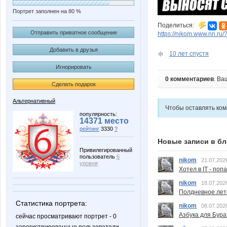
Портрет заполнен на 80 %
Поделиться:
Отправить приватное сообщение
https://nikom.www.nn.ru/
Добавить в друзья
10 лет спустя
Игнорировать
0 комментариев
. Ва
Сделать подарок
Альтернативный
Чтобы оставлять ко
популярность:
14371 место
рейтинг
3330
?
Новые записи в бл
Привилегированный
пользователь
6
nikom
21.07.202
уровня
Хотел в IT - поп
nikom
18.07.202
Полдневное лет
Статистика портрета:
nikom
08.07.202
Азбука для Бура
сейчас просматривают портрет - 0