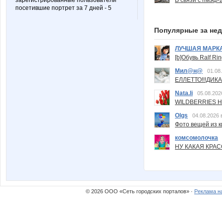
зарегистрированные пользователи
посетившие портрет за 7 дней - 5
Популярные за не
ЛУЧШАЯ МАРК
[b]Обувь Ralf Ri
Мил@н@
01.08
ЕЛЛЕТТО!!!ДИК
Nata.li
05.08.202
WILDBERRIES Н
Olgs
04.08.2026 
Фото вещей из ки
комсомолочка
НУ КАКАЯ КРАСОТ
© 2026 ООО «Сеть городских порталов» ·
Реклама н