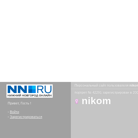
Персональный сайт пользователя
nik
портрет № 42291 зарегистрирован в 200
nikom
Привет, Гость !
-
Войти
-
Зарегистрироваться