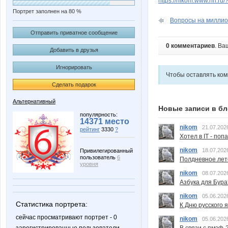
https://nikom.www.nn.ru/
Портрет заполнен на 80 %
Вопросы на миллион
Отправить приватное сообщение
0 комментариев
. Ва
Добавить в друзья
Игнорировать
Чтобы оставлять ко
Сделать подарок
Альтернативный
Новые записи в бл
популярность:
14371 место
nikom
21.07.202
рейтинг
3330
?
Хотел в IT - поп
nikom
18.07.202
Привилегированный
пользователь
6
Полдневное лет
уровня
nikom
08.07.202
Азбука для Бура
nikom
05.06.202
Статистика портрета:
К Дню русского 
сейчас просматривают портрет - 0
nikom
05.06.202
В связи с пмэф-