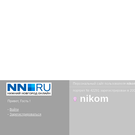
Персональный сайт пользователя
nik
портрет № 42291 зарегистрирован в 200
nikom
Привет, Гость !
-
Войти
-
Зарегистрироваться