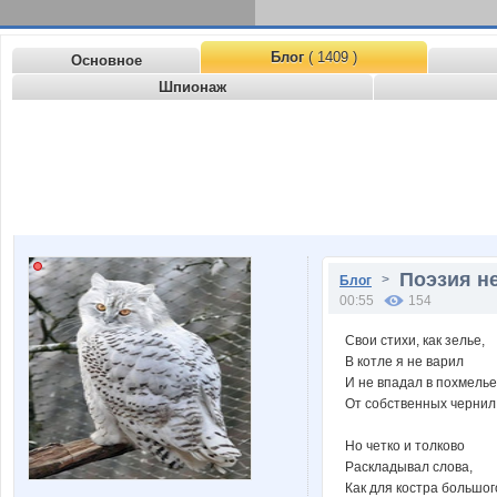
Блог
( 1409 )
Основное
Шпионаж
Поэзия н
>
Блог
00:55
154
Свои стихи, как зелье,
В котле я не варил
И не впадал в похмелье
От собственных чернил
Но четко и толково
Раскладывал слова,
Как для костра большог