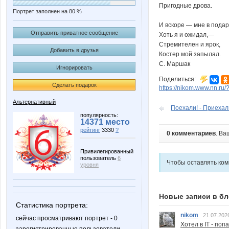
Пригодные дрова.
Портрет заполнен на 80 %
И вскоре — мне в подар
Отправить приватное сообщение
Хоть я и ожидал,—
Стремителен и ярок,
Добавить в друзья
Костер мой запылал.
С. Маршак
Игнорировать
Поделиться:
Сделать подарок
https://nikom.www.nn.ru
Альтернативный
Поехали! - Приехали
популярность:
14371 место
рейтинг
3330
?
0 комментариев
. Ва
Привилегированный
пользователь
6
Чтобы оставлять ко
уровня
Новые записи в бл
Статистика портрета:
nikom
21.07.202
сейчас просматривают портрет - 0
Хотел в IT - поп