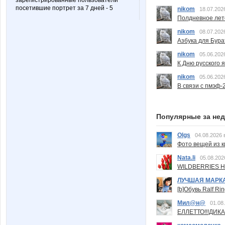
зарегистрированные пользователи
посетившие портрет за 7 дней - 5
nikom
18.07.202
Полдневное лет
nikom
08.07.202
Азбука для Бура
nikom
05.06.202
К Дню русского 
nikom
05.06.202
В связи с пмэф-
Популярные за не
Olgs
04.08.2026 
Фото вещей из ки
Nata.li
05.08.202
WILDBERRIES Н
ЛУЧШАЯ МАРК
[b]Обувь Ralf Ri
Мил@н@
01.08
ЕЛЛЕТТО!!!ДИК