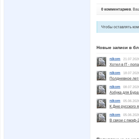
0 комментариев
. Ва
Чтобы оставлять ко
Новые записи в бл
nikom
21.07.202
Хотел в IT - поп
nikom
18.07.202
Полдневное лет
nikom
08.07.202
Азбука для Бура
nikom
05.06.202
К Дню русского 
nikom
05.06.202
В связи с пмэф-