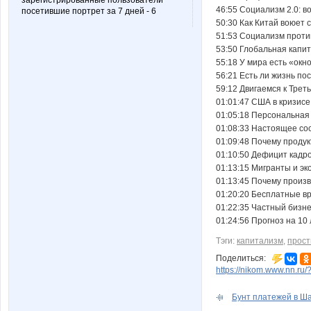
зарегистрированные пользователи
46:55​ Социализм 2.0: 
посетившие портрет за 7 дней - 6
50:30​ Как Китай воюет
51:53​ Социализм проти
53:50​ Глобальная капи
55:18​ У мира есть «ок
56:21​ Есть ли жизнь п
59:12​ Двигаемся к Тре
01:01:47​ США в кризис
01:05:18​ Персональная
01:08:33​ Настоящее со
01:09:48​ Почему проду
01:10:50​ Дефицит кадр
01:13:15​ Мигранты и эк
01:13:45​ Почему произ
01:20:20​ Бесплатные в
01:22:35​ Частный бизне
01:24:56​ Прогноз на 10
Тэги:
капитализм
,
прост
Поделиться:
https://nikom.www.nn.ru/
Бунт платежей в Ш