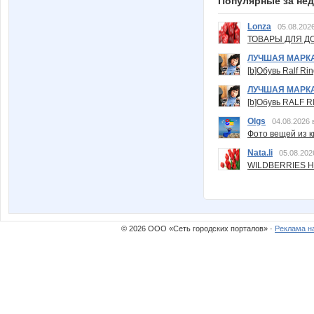
Популярные за не
Lonza
05.08.2026
ТОВАРЫ ДЛЯ ДО
ЛУЧШАЯ МАРК
[b]Обувь Ralf Ri
ЛУЧШАЯ МАРК
[b]Обувь RALF RI
Olgs
04.08.2026 
Фото вещей из ки
Nata.li
05.08.202
WILDBERRIES Н
© 2026 ООО «Сеть городских порталов» ·
Реклама н