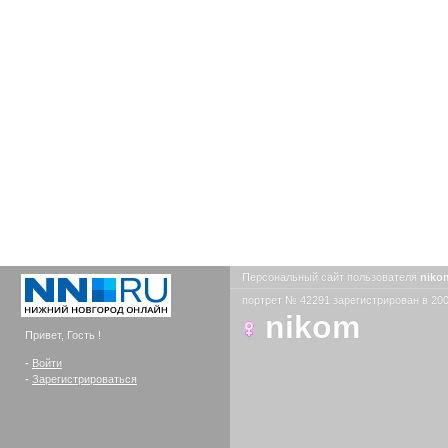
Персональный сайт пользователя
nik
портрет № 42291 зарегистрирован в 200
nikom
Привет, Гость !
-
Войти
-
Зарегистрироваться