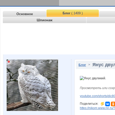
Блог
( 1409 )
Основное
Шпионаж
Янус дву
>
Блог
Просмотреть или сохр
youtube.com/shorts/d
Поделиться:
https://nikom.www.nn.ru/