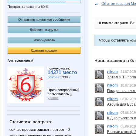
Об этом говорил Мо
Портрет заполнен на 80 %
Отправить приватное сообщение
0 комментариев
. Ва
Добавить в друзья
Игнорировать
Чтобы оставлять ко
Сделать подарок
Новые записи в бл
Альтернативный
популярность:
nikom
14371 место
21.07.202
Хотел в IT - поп
рейтинг
3330
?
nikom
18.07.202
Привилегированный
Полдневное лет
пользователь
6
уровня
nikom
08.07.202
Азбука для Бура
nikom
05.06.202
К Дню русского 
Статистика портрета:
nikom
05.06.202
сейчас просматривают портрет - 0
В связи с пмэф-