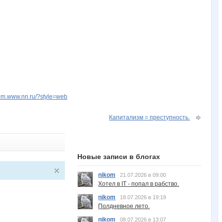
kom.www.nn.ru/?style=web
Капитализм = преступность.
Новые записи в блогах
nikom
21.07.2026 в 09:00
Хотел в IT - попал в рабство.
nikom
18.07.2026 в 19:19
Полдневное лето.
nikom
08.07.2026 в 13:07