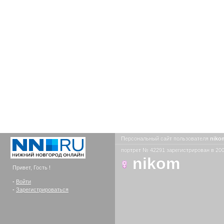
Персональный сайт пользователя
nik
портрет № 42291 зарегистрирован в 200
nikom
Привет, Гость !
-
Войти
-
Зарегистрироваться