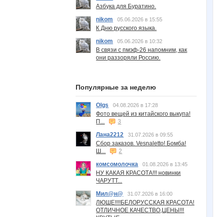
Азбука для Буратино.
nikom
05.06.2026 в 15:55
К Дню русского языка.
nikom
05.06.2026 в 10:32
В связи с пмэф-26 напомним, как
они раззоряли Россию.
Популярные за неделю
Olgs
04.08.2026 в 17:28
Фото вещей из китайского выкупа!
П...
3
Лана2212
31.07.2026 в 09:55
Сбор заказов. Vesnaletto! Бомба!
Ш...
2
комсомолочка
01.08.2026 в 13:45
НУ КАКАЯ КРАСОТА!!! новинки
ЧАРУТТ...
Мил@н@
31.07.2026 в 16:00
ЛЮШЕ!!!!БЕЛОРУССКАЯ КРАСОТА!
ОТЛИЧНОЕ КАЧЕСТВО,ЦЕНЫ!!!