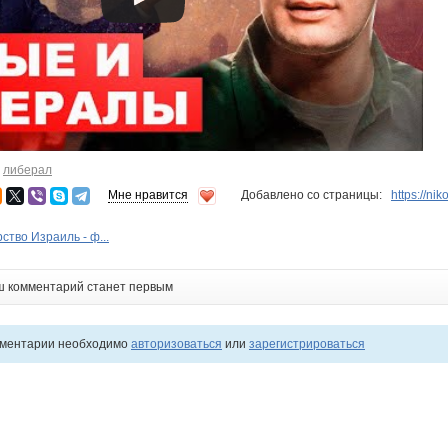
,
либерал
Мне нравится
Добавлено со страницы:
https://ni
ство Израиль - ф...
ш комментарий станет первым
мментарии необходимо
авторизоваться
или
зарегистрироваться