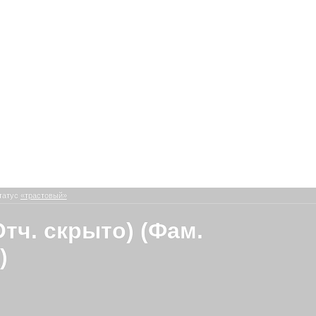
татус
«трастовый»
Отч. скрыто) (Фам.
)