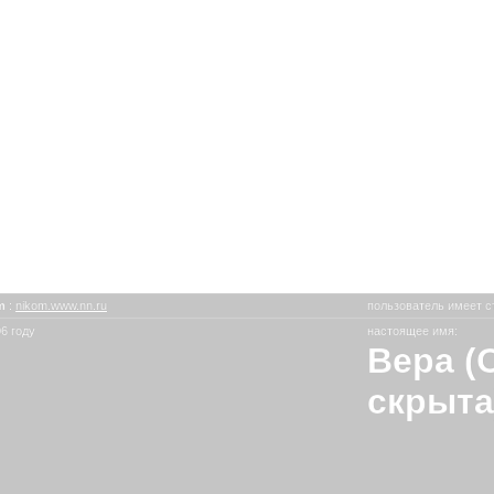
om
:
nikom.www.nn.ru
пользователь имеет с
6 году
настоящее имя:
Вера (
скрыта