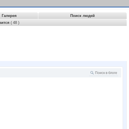
Галерея
Поиск людей
вится
( 48 )