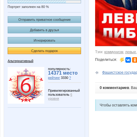
Портрет заполнен на 80 %
Отправить приватное сообщение
Добавить в друзья
Игнорировать
Сделать подарок
Тэги:
коммунизм
,
левые
Поделиться:
Альтернативный
популярность:
14371 место
Фашистское государ
рейтинг
3330
?
0 комментариев
. Ва
Привилегированный
пользователь
6
уровня
Чтобы оставлять ко