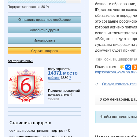
бизнес, и образование,
Портрет заполнен на 80 %
ID, как его честно наз
обязательств перед гл
Отправить приватное сообщение
это создание российск
которая активно популя
Добавить в друзья
исполнителем этого за
«ВК», что следует из к
Игнорировать
лукавства цифросекты р
документ будет принят,
Сделать подарок
Тэги:
оон
,
вк
,
цифровиз
Альтернативный
Поделиться:
популярность:
https://nikom.www.nn.ru/
14371 место
рейтинг
3330
?
Откуда взялись кле
Привилегированный
пользователь
6
уровня
0 комментариев
. Ва
Чтобы оставлять ко
Статистика портрета:
сейчас просматривают портрет - 0
Новые записи в бл