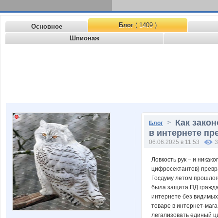
Блог
( 1409 )
Основное
Шпионаж
Как зако
>
Блог
в интернете пр
06.06.2025 в 11:53
3
Ловкость рук – и никак
цифросектантов) превра
Госдуму летом прошлого
была защита ПД граждан
интернете без видимых 
товаре в интернет-мага
легализовать единый ц