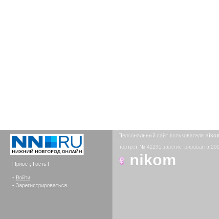
Персональный сайт пользователя
nik
портрет № 42291 зарегистрирован в 200
nikom
Привет, Гость !
-
Войти
-
Зарегистрироваться