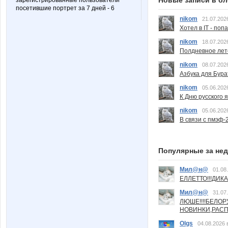
зарегистрированные пользователи
посетившие портрет за 7 дней - 6
nikom
21.07.202
Хотел в IT - поп
nikom
18.07.202
Полдневное лет
nikom
08.07.202
Азбука для Бура
nikom
05.06.202
К Дню русского 
nikom
05.06.202
В связи с пмэф-
Популярные за не
Мил@н@
01.08
ЕЛЛЕТТО!!!ДИК
Мил@н@
31.07
ЛЮШЕ!!!!БЕЛО
НОВИНКИ,РАСП
Olgs
04.08.2026 