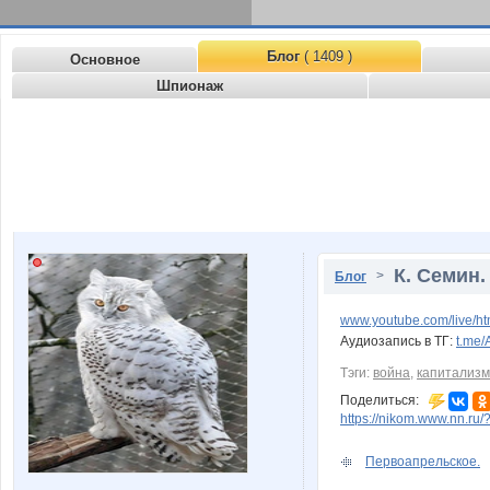
Блог
( 1409 )
Основное
Шпионаж
К. Семин
>
Блог
www.youtube.com/live/h
Аудиозапись в ТГ:
t.me
Тэги:
война
,
капитализм
Поделиться:
https://nikom.www.nn.ru/
Первоапрельское.