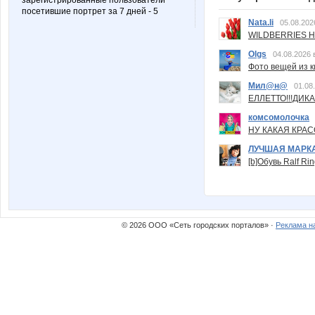
зарегистрированные пользователи
посетившие портрет за 7 дней - 5
Nata.li
05.08.202
WILDBERRIES Н
Olgs
04.08.2026 
Фото вещей из ки
Мил@н@
01.08
ЕЛЛЕТТО!!!ДИК
комсомолочка
НУ КАКАЯ КРАСОТ
ЛУЧШАЯ МАРК
[b]Обувь Ralf Ri
© 2026 ООО «Сеть городских порталов» ·
Реклама н