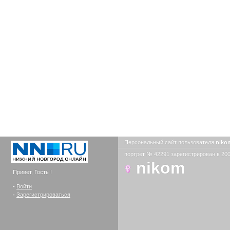
Персональный сайт пользователя
nik
портрет № 42291 зарегистрирован в 200
nikom
Привет, Гость !
-
Войти
-
Зарегистрироваться