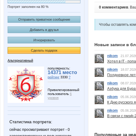
Портрет заполнен на 80 %
0 комментариев
. Ва
Отправить приватное сообщение
Чтобы оставлять ко
Добавить в друзья
Игнорировать
Новые записи в бл
Сделать подарок
nikom
21.07.202
Альтернативный
Хотел в IT - поп
популярность:
nikom
18.07.202
14371 место
Полдневное лет
рейтинг
3330
?
nikom
08.07.202
Азбука для Бура
Привилегированный
пользователь
6
nikom
05.06.202
уровня
К Дню русского 
nikom
05.06.202
В связи с пмэф-
Статистика портрета:
сейчас просматривают портрет - 0
Популярные за не