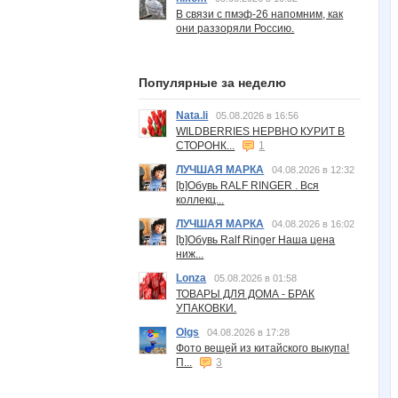
В связи с пмэф-26 напомним, как
они раззоряли Россию.
Популярные за неделю
Nata.li
05.08.2026 в 16:56
WILDBERRIES НЕРВНО КУРИТ В
СТОРОНК...
1
ЛУЧШАЯ МАРКА
04.08.2026 в 12:32
[b]Обувь RALF RINGER . Вся
коллекц...
ЛУЧШАЯ МАРКА
04.08.2026 в 16:02
[b]Обувь Ralf Ringer Наша цена
ниж...
Lonza
05.08.2026 в 01:58
ТОВАРЫ ДЛЯ ДОМА - БРАК
УПАКОВКИ.
Olgs
04.08.2026 в 17:28
Фото вещей из китайского выкупа!
П...
3