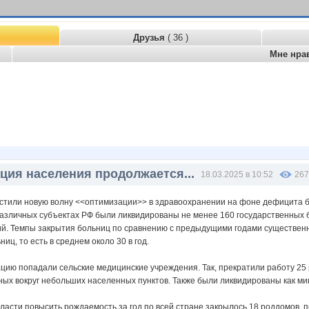
Друзья
( 36 )
Мне нра
ция населения продолжается...
18.03.2025 в 10:52
267
устили новую волну <<оптимизации>> в здравоохранении на фоне дефицита 
различных субъектах РФ были ликвидированы не менее 160 государственных б
й. Темпы закрытия больниц по сравнению с предыдущими годами существенно
иц, то есть в среднем около 30 в год.
ацию попадали сельские медицинские учреждения. Так, прекратили работу 2
ных вокруг небольших населенных пунктов. Также были ликвидированы как ми
асти повысить рождаемость за год по всей стране закрылось 18 роддомов, п