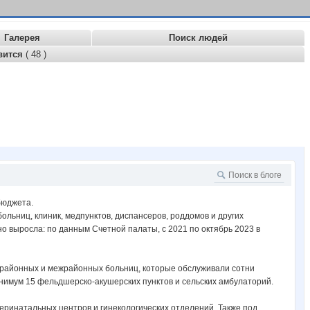
Галерея
Поиск людей
вится
( 48 )
бюджета.
ольниц, клиник, медпунктов, диспансеров, роддомов и других
 выросла: по данным Счетной палаты, с 2021 по октябрь 2023 в
5 районных и межрайонных больниц, которые обслуживали сотни
нимум 15 фельдшерско-акушерских пунктов и сельских амбулаторий.
еринатальных центров и гинекологических отделений. Также под