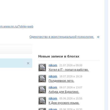
kom.www.nn.ru/?style=web
Одиночество в экзистенциальной психологии.
Новые записи в блогах
nikom
21.07.2026 в 09:00
Хотел в IT - попал в рабство.
nikom
18.07.2026 в 19:19
Полдневное лето.
nikom
08.07.2026 в 13:07
Азбука для Буратино.
nikom
05.06.2026 в 15:55
К Дню русского языка.
nikom
05.06.2026 в 10:32