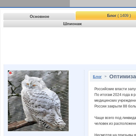
Блог
( 1409 )
Основное
Шпионаж
Оптимиза
>
Блог
Российские власти зап
По итогам 2024 года в 
медицинских учреждени
России закрыли 88 больн
Чаще всего под ликвид
человек из расположен
Несмотря на призывы вл