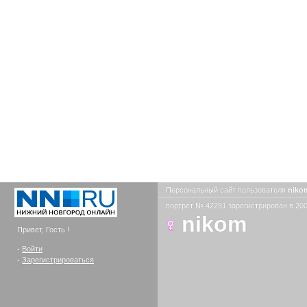
Персональный сайт пользователя
nik
портрет № 42291 зарегистрирован в 200
nikom
Привет, Гость !
-
Войти
-
Зарегистрироваться