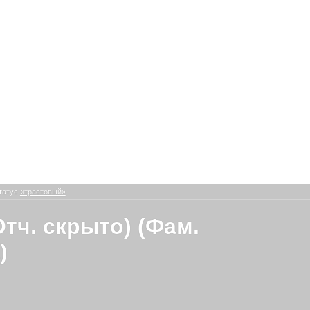
татус
«трастовый»
Отч. скрыто) (Фам.
)