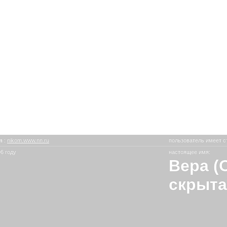
om
:
nikom.www.nn.ru
пользователь имеет с
6 году
настоящее имя:
Вера (
скрыта