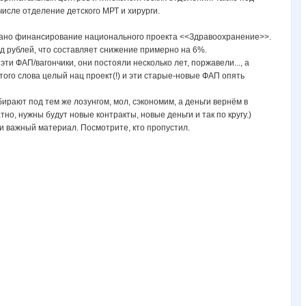
числе отделение детского МРТ и хирурги.
резано финансирование национального проекта <<Здравоохранение>>.
д рублей, что составляет снижение примерно на 6%.
и ФАП/вагончики, они постояли несколько лет, поржавели..., а
того слова целый нац проект(!) и эти старые-новые ФАП опять
ирают под тем же лозунгом, мол, сэкономим, а деньги вернём в
но, нужны будут новые контракты, новые деньги и так по кругу.)
и важный материал. Посмотрите, кто пропустил.