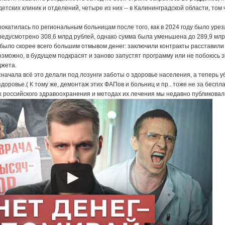
етских клиник и отделений, четыре из них -- в Калининградской области, том 
рокатилась по региональным больницам после того, как в 2024 году было у
едусмотрено 308,6 млрд рублей, однако сумма была уменьшена до 289,9 млр
ыло скорее всего большим отмывом денег: заключили контракты расставили эт
озможно, в будущем подкрасят и заново запустят программу или не побоюсь э
джета.
начала всё это делали под лозунги заботы о здоровье населения, а теперь уб
оровье.( К тому же, демонтаж этих ФАПов и больниц и пр.. тоже не за бесплат
х российского здравоохранения и методах их лечения мы недавно публиковал