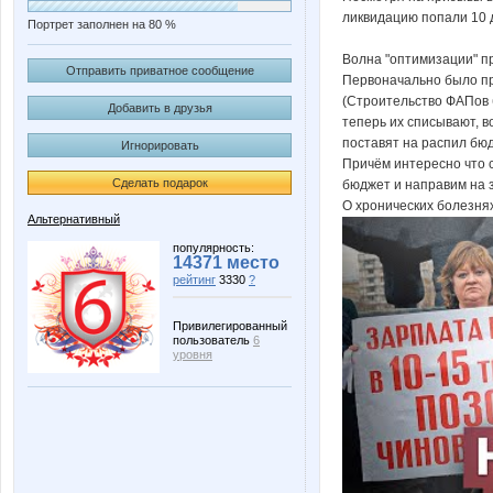
ликвидацию попали 10 д
Портрет заполнен на 80 %
Волна "оптимизации" п
Отправить приватное сообщение
Первоначально было пр
(Строительство ФАПов б
Добавить в друзья
теперь их списывают, в
поставят на распил бю
Игнорировать
Причём интересно что с
Сделать подарок
бюджет и направим на зд
О хронических болезня
Альтернативный
популярность:
14371 место
рейтинг
3330
?
Привилегированный
пользователь
6
уровня