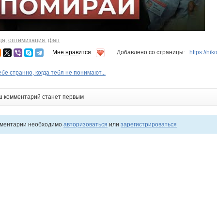
ца
,
оптимизация
,
фап
Мне нравится
Добавлено со страницы:
https://ni
бе странно, когда тебя не понимают...
ш комментарий станет первым
мментарии необходимо
авторизоваться
или
зарегистрироваться