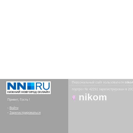
Персональный сайт пользователя
nik
портрет № 42291 зарегистрирован в 200
nikom
Привет, Гость !
-
Войти
-
Зарегистрироваться