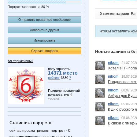
Портрет заполнен на 80 %
0 комментариев
. Ва
Отправить приватное сообщение
Добавить в друзья
Чтобы оставлять ко
Игнорировать
Новые записи в бл
Сделать подарок
Альтернативный
nikom
21.07.202
Хотел в IT - поп
популярность:
14371 место
nikom
18.07.202
рейтинг
3330
?
Полдневное лет
nikom
08.07.202
Привилегированный
пользователь
6
Азбука для Бура
уровня
nikom
05.06.202
К Дню русского 
nikom
05.06.202
Статистика портрета:
В связи с пмэф-
сейчас просматривают портрет - 0