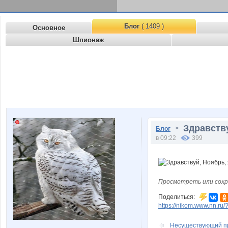
Блог
( 1409 )
Основное
Шпионаж
Здравств
>
Блог
в 09:22
399
Просмотреть или сохр
Поделиться:
https://nikom.www.nn.ru/
Несуществующий п