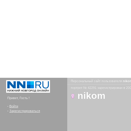
Персональный сайт пользователя
nik
портрет № 42291 зарегистрирован в 200
nikom
Привет, Гость !
-
Войти
-
Зарегистрироваться