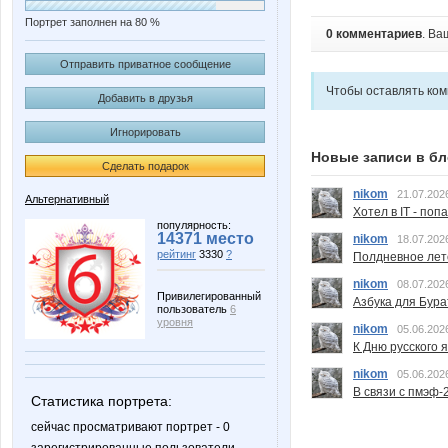
Портрет заполнен на 80 %
0 комментариев
. Ва
Отправить приватное сообщение
Чтобы оставлять ко
Добавить в друзья
Игнорировать
Новые записи в бл
Сделать подарок
nikom
21.07.202
Альтернативный
Хотел в IT - поп
популярность:
14371 место
nikom
18.07.202
рейтинг
3330
?
Полдневное лет
nikom
08.07.202
Привилегированный
Азбука для Бура
пользователь
6
уровня
nikom
05.06.202
К Дню русского 
nikom
05.06.202
В связи с пмэф-
Статистика портрета:
сейчас просматривают портрет - 0