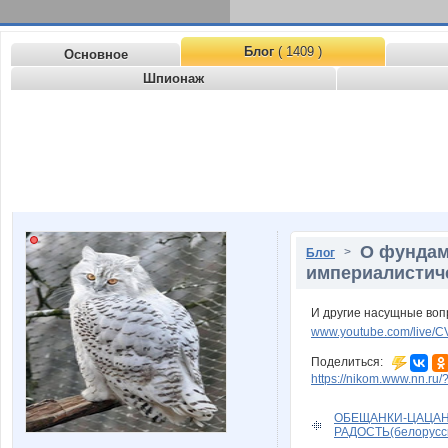
Блог
( 1409 )
Основное
Шпионаж
О фундам
>
Блог
империалистич
И другие насущные воп
www.youtube.com/live
Поделиться:
https://nikom.www.nn.ru/
ОБЕЩАНКИ-ЦАЦАН
РАДОСТЬ(белорусск