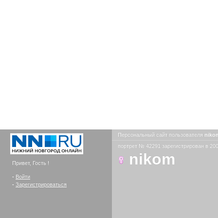
Персональный сайт пользователя
nik
портрет № 42291 зарегистрирован в 200
nikom
Привет, Гость !
-
Войти
-
Зарегистрироваться