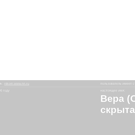
om
:
nikom.www.nn.ru
пользователь имеет с
6 году
настоящее имя:
Вера (
скрыта