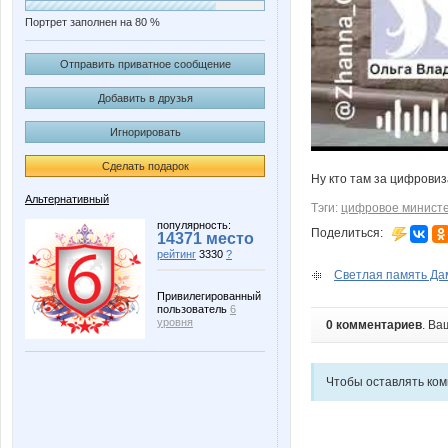
Портрет заполнен на 80 %
Отправить приватное сообщение
Добавить в друзья
Игнорировать
Сделать подарок
Ну кто там за цифровиз
Альтернативный
Тэги:
цифровое минист
популярность:
Поделиться:
14371 место
рейтинг
3330
?
Светлая память Да
Привилегированный
пользователь
6
уровня
0 комментариев
. Ва
Чтобы оставлять ко