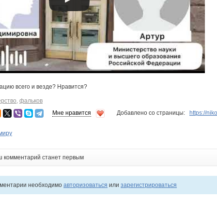
ацию всего и везде? Нравится?
ерство
,
фальков
Мне нравится
Добавлено со страницы:
https://ni
миру
ш комментарий станет первым
мментарии необходимо
авторизоваться
или
зарегистрироваться