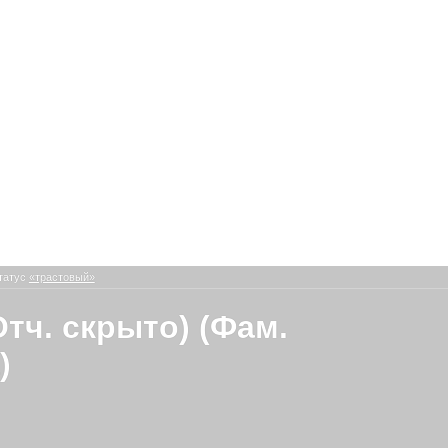
татус
«трастовый»
Отч. скрыто) (Фам.
)