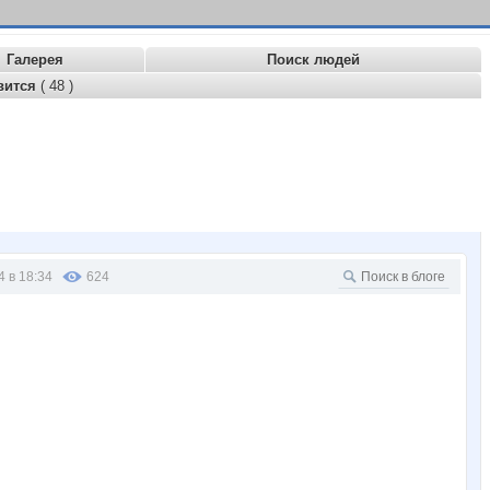
Галерея
Поиск людей
вится
( 48 )
4 в 18:34
624