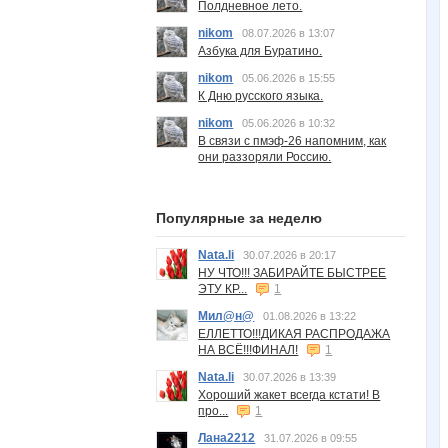
Полдневное лето.
nikom
08.07.2026 в 13:07
Азбука для Буратино.
nikom
05.06.2026 в 15:55
К Дню русского языка.
nikom
05.06.2026 в 10:32
В связи с пмэф-26 напомним, как
они раззоряли Россию.
Популярные за неделю
Nata.li
30.07.2026 в 20:17
НУ ЧТО!!! ЗАБИРАЙТЕ БЫСТРЕЕ
ЭТУ КР...
1
Мил@н@
01.08.2026 в 13:22
ЕЛЛЕТТО!!!ДИКАЯ РАСПРОДАЖА
НА ВСЁ!!!ФИНАЛ!
1
Nata.li
30.07.2026 в 13:39
Хороший жакет всегда кстати! В
про...
1
Лана2212
31.07.2026 в 09:55