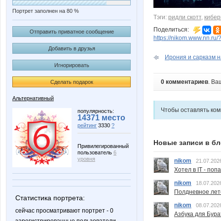
Портрет заполнен на 80 %
Тэги:
ридли скотт
,
кибер
Поделиться:
Отправить приватное сообщение
https://nikom.www.nn.ru/
Добавить в друзья
Ирония и сарказм 
Игнорировать
0 комментариев
. Ва
Сделать подарок
Альтернативный
Чтобы оставлять ко
популярность:
14371 место
рейтинг
3330
?
Новые записи в бл
Привилегированный
пользователь
6
уровня
nikom
21.07.202
Хотел в IT - поп
nikom
18.07.202
Полдневное лет
Статистика портрета:
nikom
08.07.202
сейчас просматривают портрет - 0
Азбука для Бура