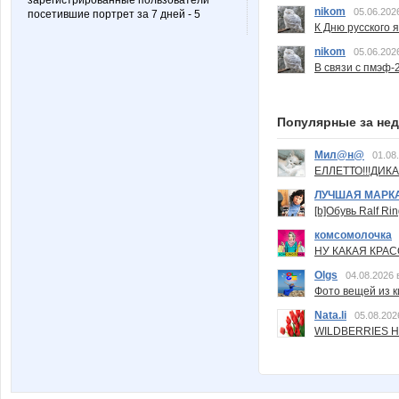
зарегистрированные пользователи
nikom
05.06.202
посетившие портрет за 7 дней - 5
К Дню русского 
nikom
05.06.202
В связи с пмэф-
Популярные за не
Мил@н@
01.08
ЕЛЛЕТТО!!!ДИК
ЛУЧШАЯ МАРК
[b]Обувь Ralf Ri
комсомолочка
НУ КАКАЯ КРАСОТ
Olgs
04.08.2026 
Фото вещей из ки
Nata.li
05.08.202
WILDBERRIES Н