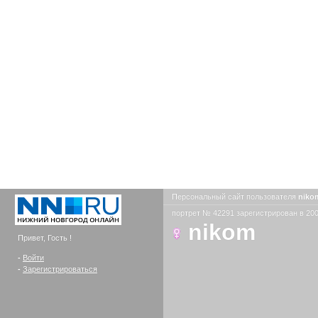
Персональный сайт пользователя
nik
портрет № 42291 зарегистрирован в 200
nikom
Привет, Гость !
-
Войти
-
Зарегистрироваться