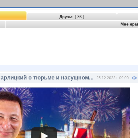
Друзья
( 36 )
Мне нра
гарлицкий о тюрьме и насущном...
25.12.2023 в 09:00