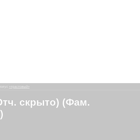
татус
«трастовый»
Отч. скрыто) (Фам.
)