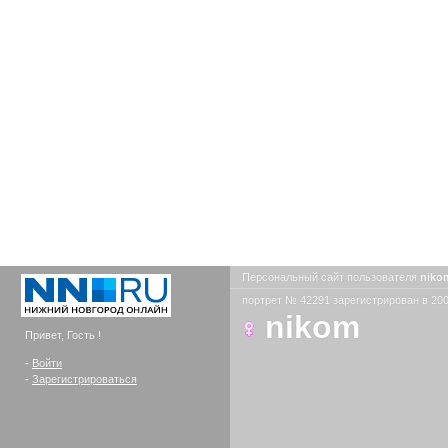
Персональный сайт пользователя
nik
портрет № 42291 зарегистрирован в 200
nikom
Привет, Гость !
-
Войти
-
Зарегистрироваться