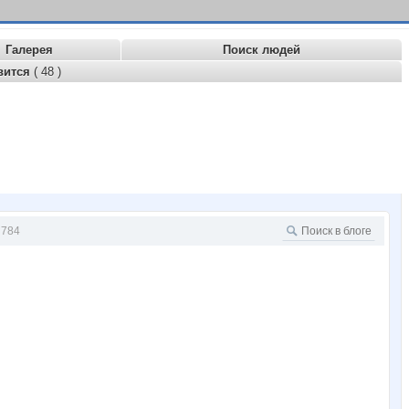
Галерея
Поиск людей
вится
( 48 )
784