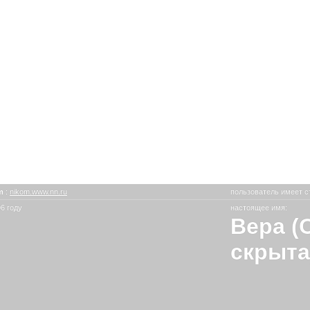
om
:
nikom.www.nn.ru
пользователь имеет с
6 году
настоящее имя:
Вера (
скрыта