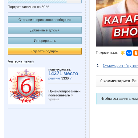
Портрет заполнен на 80 %
Отправить приватное сообщение
Добавить в друзья
Игнорировать
Сделать подарок
Поделиться:
Альтернативный
Оксюморон - "путин
популярность:
14371 место
рейтинг
3330
?
0 комментариев
. Ва
Привилегированный
пользователь
6
Чтобы оставлять ко
уровня