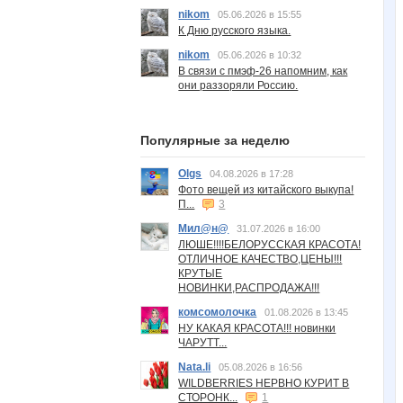
nikom
05.06.2026 в 15:55
К Дню русского языка.
nikom
05.06.2026 в 10:32
В связи с пмэф-26 напомним, как
они раззоряли Россию.
Популярные за неделю
Olgs
04.08.2026 в 17:28
Фото вещей из китайского выкупа!
П...
3
Мил@н@
31.07.2026 в 16:00
ЛЮШЕ!!!!БЕЛОРУССКАЯ КРАСОТА!
ОТЛИЧНОЕ КАЧЕСТВО,ЦЕНЫ!!!
КРУТЫЕ
НОВИНКИ,РАСПРОДАЖА!!!
комсомолочка
01.08.2026 в 13:45
НУ КАКАЯ КРАСОТА!!! новинки
ЧАРУТТ...
Nata.li
05.08.2026 в 16:56
WILDBERRIES НЕРВНО КУРИТ В
СТОРОНК...
1