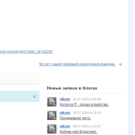
ww.nn.ru/user.php?user_id=42291
50 лет самой любимой новогодней комедии.
Новые записи в блогах
nikom
21.07.2026 в 09:00
Хотел в IT - попал в рабство.
nikom
18.07.2026 в 19:19
Полдневное лето.
nikom
08.07.2026 в 13:07
Азбука для Буратино.