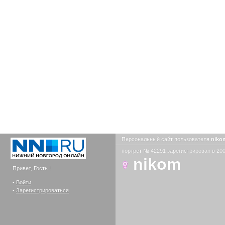
Персональный сайт пользователя
nik
портрет № 42291 зарегистрирован в 200
nikom
Привет, Гость !
-
Войти
-
Зарегистрироваться