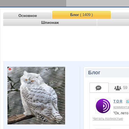
Блог
( 1409 )
Основное
Шпионаж
Блог
59
T O R
коммент
"Ох, лето
Читать полностью