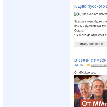
К Дню русского 
Завтра в мире будет от
языку и русской культ
Союза.
Язык всегда отражает то
Читать полностью
В связи с пмэф-
168
комментир
От МММ до сво.