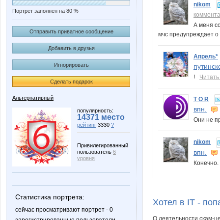
nikom
Портрет заполнен на 80 %
коммент
А меня с
Отправить приватное сообщение
мчс предупреждает о 
Добавить в друзья
Апрель*
Игнорировать
путинск
!
Читать
Сделать подарок
Альтернативный
T O R
впн.
популярность:
14371 место
Они не п
рейтинг
3330
?
nikom
Привилегированный
впн.
пользователь
6
уровня
Конечно
Статистика портрета:
Хотел в IT - по
сейчас просматривают портрет - 0
О деятельности скам-ц