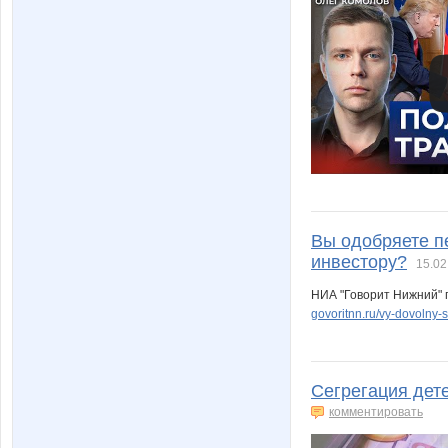
Вы одобряете п
инвестору?
15.02
НИА "Говорит Нижний" 
govoritnn.ru/vy-dovolny
Сегрегация дет
комментировать