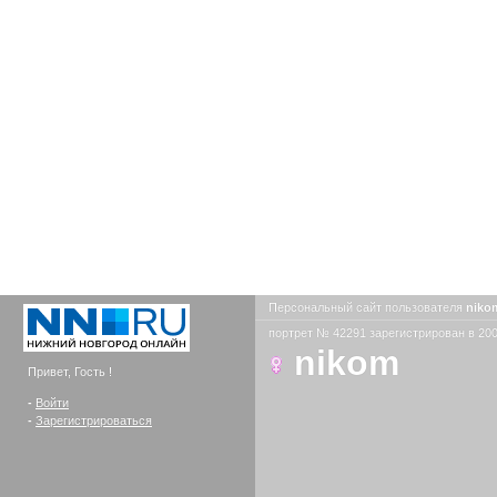
Персональный сайт пользователя
nik
портрет № 42291 зарегистрирован в 200
nikom
Привет, Гость !
-
Войти
-
Зарегистрироваться