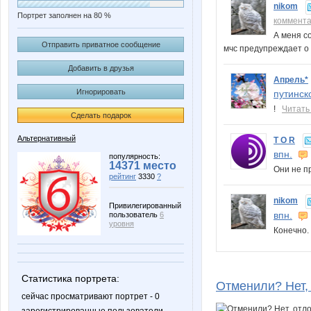
nikom
Портрет заполнен на 80 %
коммент
А меня с
Отправить приватное сообщение
мчс предупреждает о 
Добавить в друзья
Апрель*
Игнорировать
путинск
!
Читать
Сделать подарок
Альтернативный
T O R
впн.
популярность:
14371 место
Они не п
рейтинг
3330
?
nikom
Привилегированный
впн.
пользователь
6
уровня
Конечно
Статистика портрета:
Отменили? Нет,
сейчас просматривают портрет - 0