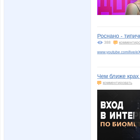
Роснано - типич
388
комментир
www.youtube.com/live/
Чем ближе крах 
комментировать