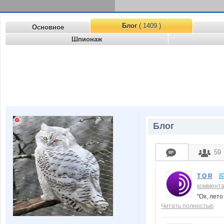
Блог
( 1409 )
Основное
Шпионаж
Блог
59
T O R
коммент
"Ох, лето
Читать полностью