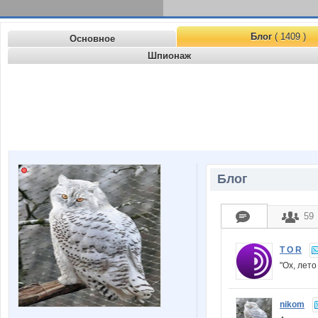
Блог
( 1409 )
Основное
Шпионаж
Блог
59
T O R
"Ох, лето
nikom