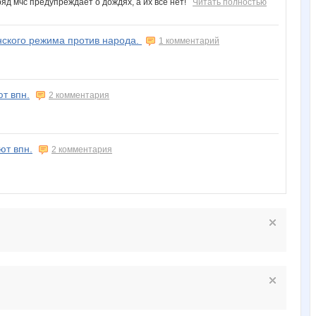
ряд мчс предупреждает о дождях, а их все нет!
Читать полностью
нского режима против народа.
1 комментарий
т впн.
2 комментария
ют впн.
2 комментария