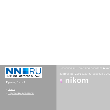
Персональный сайт пользователя
nik
портрет № 42291 зарегистрирован в 200
nikom
Привет, Гость !
-
Войти
-
Зарегистрироваться