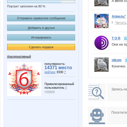
А меня с
Портрет заполнен на 80 %
Апрель*
Отправить приватное сообщение
!
Читать
Добавить в друзья
Игнорировать
T O R
Они не п
Сделать подарок
Альтернативный
nikom
популярность:
Конечно
14371 место
рейтинг
3330
?
Привилегированный
пользователь
6
Запись н
уровня
Посетит