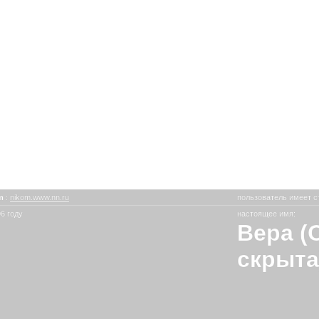
om
:
nikom.www.nn.ru
пользователь имеет с
6 году
настоящее имя:
Вера (
скрыта