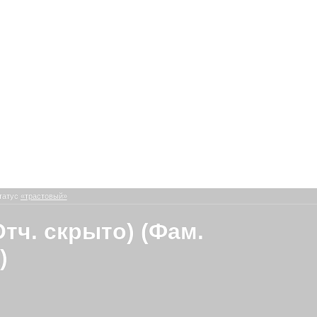
татус
«трастовый»
Отч. скрыто) (Фам.
)