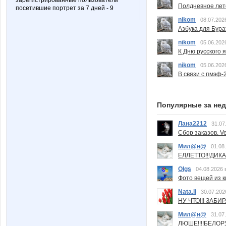
зарегистрированные пользователи
Полдневное лет
посетившие портрет за 7 дней - 9
nikom
08.07.202
Азбука для Бура
nikom
05.06.202
К Дню русского 
nikom
05.06.202
В связи с пмэф-
Популярные за не
Лана2212
31.07
Сбор заказов. Ve
Мил@н@
01.08
ЕЛЛЕТТО!!!ДИК
Olgs
04.08.2026 
Фото вещей из ки
Nata.li
30.07.202
НУ ЧТО!!! ЗАБИ
Мил@н@
31.07
ЛЮШЕ!!!!БЕЛО