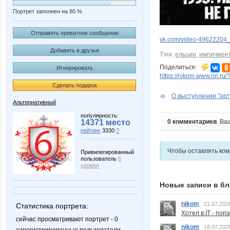
Портрет заполнен на 80 %
Отправить приватное сообщение
vk.com/video-49622204
Добавить в друзья
Тэги:
ельцин
,
импичмен
Поделиться:
Игнорировать
https://nikom.www.nn.ru/
Сделать подарок
О выступлении "арт
Альтернативный
популярность:
0 комментариев
. Ва
14371 место
рейтинг
3330
?
Чтобы оставлять ко
Привилегированный
пользователь
6
уровня
Новые записи в бл
nikom
21.07.202
Статистика портрета:
Хотел в IT - поп
сейчас просматривают портрет - 0
nikom
18.07.202