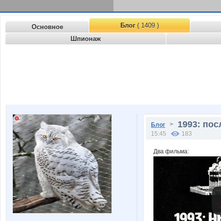
Блог
( 1409 )
Основное
Шпионаж
1993: пос
>
Блог
15:45
183
Два фильма: