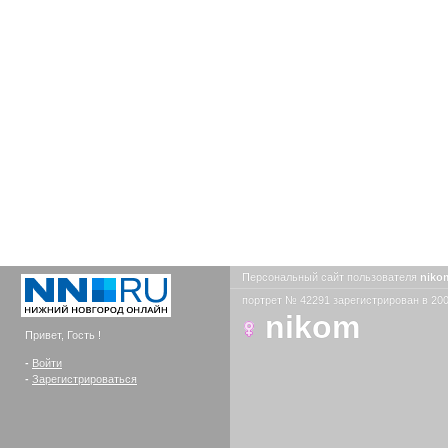
Персональный сайт пользователя
nik
портрет № 42291 зарегистрирован в 200
nikom
Привет, Гость !
-
Войти
-
Зарегистрироваться