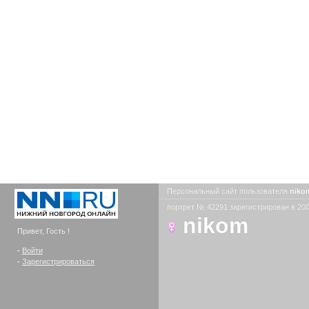
Персональный сайт пользователя
nik
портрет № 42291 зарегистрирован в 200
nikom
Привет, Гость !
-
Войти
-
Зарегистрироваться