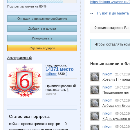
https://nikom.www.nn.ru/
Портрет заполнен на 80 %
Ну вот, и до балета
Отправить приватное сообщение
0 комментариев
. Ва
Добавить в друзья
Игнорировать
Чтобы оставлять ко
Сделать подарок
Альтернативный
Новые записи в бл
популярность:
14371 место
рейтинг
3330
?
nikom
21.07.202
Хотел в IT - поп
Привилегированный
nikom
18.07.202
пользователь
6
Полдневное лет
уровня
nikom
08.07.202
Азбука для Бура
nikom
05.06.202
Статистика портрета:
К Дню русского 
сейчас просматривают портрет - 0
nikom
05.06.202