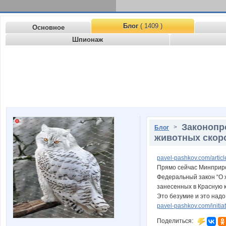
Блог
( 1409 )
Основное
Шпионаж
Законопр
>
Блог
животных скор
pavel-pashkov.com/articl
Прямо сейчас Минприро
Федеральный закон “О 
занесенных в Красную к
Это безумие и это надо
pavel-pashkov.com/initia
Поделиться: