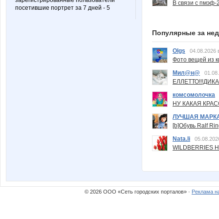
зарегистрированные пользователи
В связи с пмэф-
посетившие портрет за 7 дней - 5
Популярные за не
Olgs
04.08.2026 
Фото вещей из ки
Мил@н@
01.08
ЕЛЛЕТТО!!!ДИК
комсомолочка
НУ КАКАЯ КРАСОТ
ЛУЧШАЯ МАРК
[b]Обувь Ralf Ri
Nata.li
05.08.202
WILDBERRIES Н
© 2026 ООО «Сеть городских порталов» ·
Реклама н