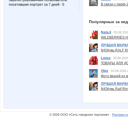
зарегистрированные пользователи
В связи с пмэф-
посетившие портрет за 7 дней - 5
Популярные за не
Nata.li
05.08.202
WILDBERRIES Н
ЛУЧШАЯ МАРК
[b]Обувь RALF RI
Lonza
05.08.2026
ТОВАРЫ ДЛЯ ДО
Olgs
04.08.2026 
Фото вещей из ки
ЛУЧШАЯ МАРК
[b]Обувь Ralf Ri
© 2026 ООО «Сеть городских порталов» ·
Реклама н