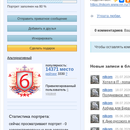
https://nikom.www.nn.ru
Портрет заполнен на 80 %
Утрата любви.
Отправить приватное сообщение
Добавить в друзья
0 комментариев
. Ва
Игнорировать
Чтобы оставлять ко
Сделать подарок
Альтернативный
популярность:
Новые записи в бл
14371 место
рейтинг
3330
?
nikom
21.07.202
Хотел в IT - поп
Привилегированный
пользователь
6
nikom
18.07.202
уровня
Полдневное лет
nikom
08.07.202
Азбука для Бура
Статистика портрета:
nikom
05.06.202
К Дню русского 
сейчас просматривают портрет - 0
nikom
05.06.202