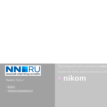
Персональный сайт пользователя
nik
портрет № 42291 зарегистрирован в 200
nikom
Привет, Гость !
-
Войти
-
Зарегистрироваться