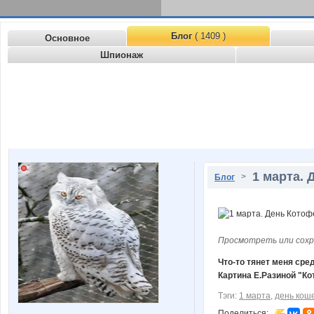
Блог
( 1409 )
Основное
Шпионаж
1 марта.
>
Блог
Просмотреть или сохр
Что-то тянет меня сред
Картина Е.Разиной "Ко
Тэги:
1 марта
,
день кош
Поделиться: