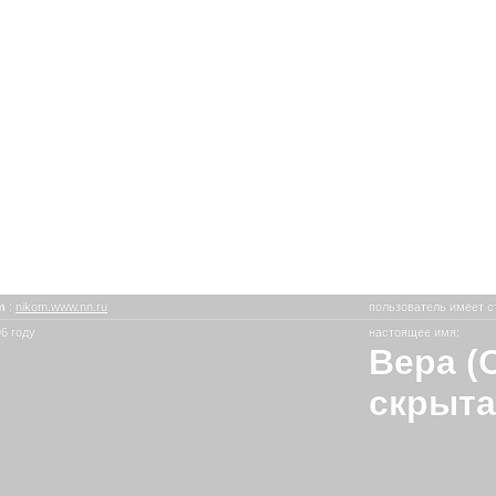
om
:
nikom.www.nn.ru
пользователь имеет с
6 году
настоящее имя:
Вера (
скрыта