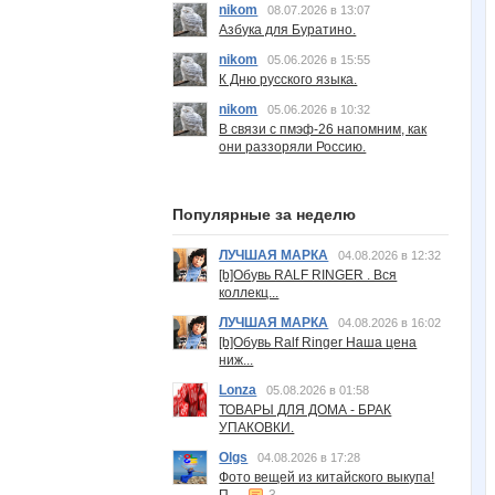
nikom
08.07.2026 в 13:07
Азбука для Буратино.
nikom
05.06.2026 в 15:55
К Дню русского языка.
nikom
05.06.2026 в 10:32
В связи с пмэф-26 напомним, как
они раззоряли Россию.
Популярные за неделю
ЛУЧШАЯ МАРКА
04.08.2026 в 12:32
[b]Обувь RALF RINGER . Вся
коллекц...
ЛУЧШАЯ МАРКА
04.08.2026 в 16:02
[b]Обувь Ralf Ringer Наша цена
ниж...
Lonza
05.08.2026 в 01:58
ТОВАРЫ ДЛЯ ДОМА - БРАК
УПАКОВКИ.
Olgs
04.08.2026 в 17:28
Фото вещей из китайского выкупа!