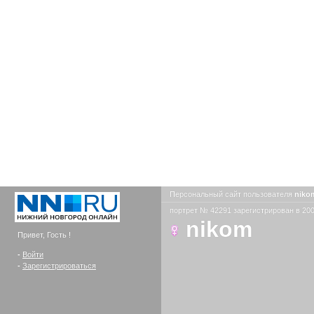
Персональный сайт пользователя
nik
портрет № 42291 зарегистрирован в 200
nikom
Привет, Гость !
-
Войти
-
Зарегистрироваться