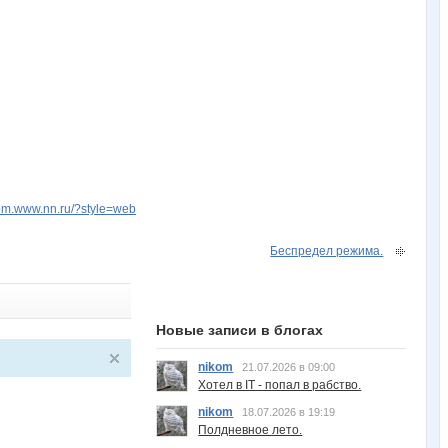
kom.www.nn.ru/?style=web
Беспредел режима.
Новые записи в блогах
nikom
21.07.2026 в 09:00
Хотел в IT - попал в рабство.
nikom
18.07.2026 в 19:19
Полдневное лето.