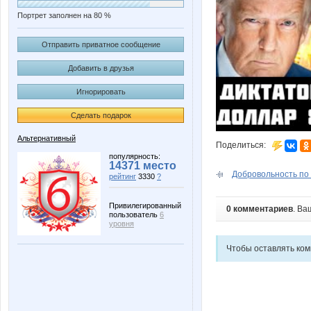
Портрет заполнен на 80 %
Отправить приватное сообщение
Добавить в друзья
Игнорировать
Сделать подарок
Альтернативный
Поделиться:
популярность:
14371 место
Добровольность по
рейтинг
3330
?
Привилегированный
0 комментариев
. Ва
пользователь
6
уровня
Чтобы оставлять ко