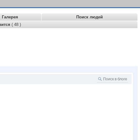
Галерея
Поиск людей
вится
( 48 )