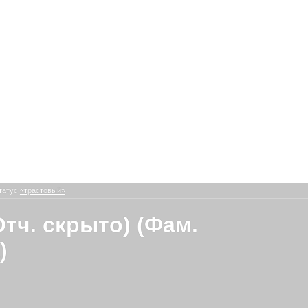
татус
«трастовый»
Отч. скрыто) (Фам.
)