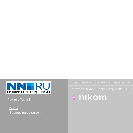
Персональный сайт пользователя
nik
портрет № 42291 зарегистрирован в 200
nikom
Привет, Гость !
-
Войти
-
Зарегистрироваться