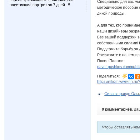
зарегистрированные пользователи
Специально для вас мы 
посетившие портрет за 7 дней - 5
методическое пособие 
дикой природы.
А для тех, кто принима
наши дизайнеры разра
Без вашей поддержки з
собственными силами! 
Поддержите борьбу за 
Расскажите о нашем пр
Павел Пашков.
pavel-pashkov.com/public
Поделиться:
https://nikom.www.nn.ru/
Сила в правде.Ольг
0 комментариев
. Ва
Чтобы оставлять ко