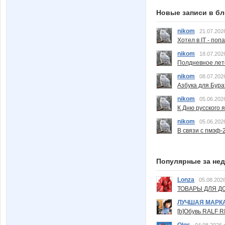
Новые записи в бл
nikom
21.07.202
Хотел в IT - поп
nikom
18.07.202
Полдневное лет
nikom
08.07.202
Азбука для Бура
nikom
05.06.202
К Дню русского 
nikom
05.06.202
В связи с пмэф-
Популярные за не
Lonza
05.08.2026
ТОВАРЫ ДЛЯ ДО
ЛУЧШАЯ МАРК
[b]Обувь RALF RI
Olgs
04.08.2026 