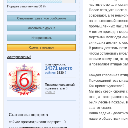
частные руки для орга
Портрет заполнен на 80 %
После чего, уже нескол
созревают, а те немног
Отправить приватное сообщение
на сельскохозяйственны
промышленных масштаба
Добавить в друзья
А потом приходят моро
мертвыми повсюду! Им п
Игнорировать
синица из десяти, с ка
Сделать подарок
В рамках деятельности
чтобы остановить гибе
Альтернативный
шарики-кормушки, кото
и позволяют птицам за
популярность:
14371 место
рейтинг
3330
?
Каждая спасенная птица
Присоединяйтесь к наше
Привилегированный
Как принять участие?
пользователь
6
Мы весь сезон своими 
уровня
птиц, а также развозить
были лесные пожары, в
за этот сезон.
Ваша задача - делать т
Статистика портрета:
нашего общества и прив
сейчас просматривают портрет - 0