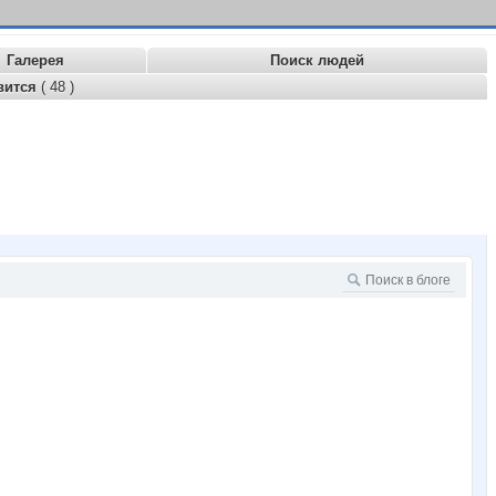
Галерея
Поиск людей
вится
( 48 )