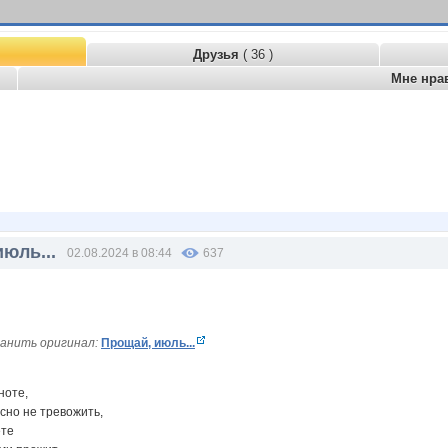
Друзья
( 36 )
Мне нра
июль...
02.08.2024 в 08:44
637
анить оригинал:
Прощай, июль...
ноте,
сно не тревожить,
ете