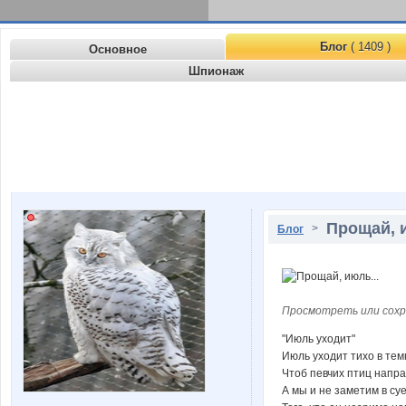
Блог
( 1409 )
Основное
Шпионаж
Прощай, 
>
Блог
Просмотреть или сохр
"Июль уходит"
Июль уходит тихо в тем
Чтоб певчих птиц напра
А мы и не заметим в су