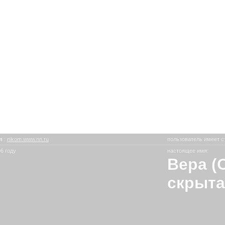
om
:
nikom.www.nn.ru
пользователь имеет с
6 году
настоящее имя:
Вера (
скрыта