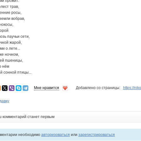
ами прожит.
лест трав,
енние росы,
 земли вобрав,
нокосы,
порой
озь паучьи сети,
чной жарой,
и о лете...
ке ночном,
щей пшеницы,
о нём
й сонной птицы...
Мне нравится
Добавлено со страницы:
https://ni
давку
ш комментарий станет первым
мментарии необходимо
авторизоваться
или
зарегистрироваться