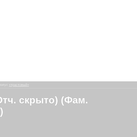
татус
«трастовый»
Отч. скрыто) (Фам.
)