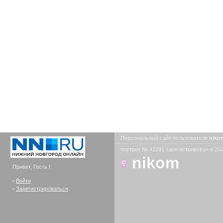
Персональный сайт пользователя
nik
портрет № 42291 зарегистрирован в 200
nikom
Привет, Гость !
-
Войти
-
Зарегистрироваться