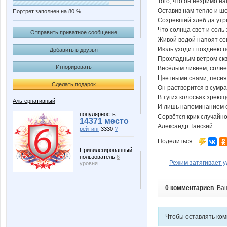
Того, что он незримо н
Оставив нам тепло и ше
Портрет заполнен на 80 %
Созревший хлеб да утр
Что солнца свет и соль
Отправить приватное сообщение
Живой водой напоят се
Июль уходит позднею 
Добавить в друзья
Прохладным ветром скв
Игнорировать
Весёлым ливнем, солне
Цветными снами, песням
Сделать подарок
Он растворится в сумра
В тугих колосьях зрею
Альтернативный
И лишь напоминанием 
популярность:
Сорвётся крик случайно
14371 место
Александр Танский
рейтинг
3330
?
Поделиться:
Привилегированный
пользователь
6
Режим затягивает у
уровня
0 комментариев
. Ва
Чтобы оставлять ко