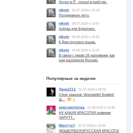
Хотел в IT - попал в рабство.
nikom
18.07.2026 в 19:19
Полдневное лето.
nikom
08.07.2026 в 13:07
Азбука для Буратино.
nikom
05.06.2026 в 15:55
К Дню русского языка.
nikom
05.06.2026 в 10:32
В связи с пмэф-26 напомним, как
они раззоряли Россию.
Популярные за неделю
Лана2212
31.07.2026 в 09:55
Сбор заказов. Vesnaletto! Бомба!
Ш...
2
комсомолочка
01.08.2026 в 13:45
НУ КАКАЯ КРАСОТА!!! новинки
ЧАРУТТ...
Мил@н@
31.07.2026 в 16:00
ЛЮШЕ!!!!БЕЛОРУССКАЯ КРАСОТА!