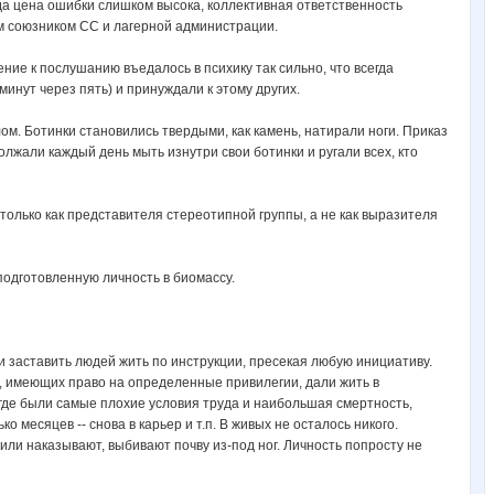
гда цена ошибки слишком высока, коллективная ответственность
ым союзником СС и лагерной администрации.
ие к послушанию въедалось в психику так сильно, что всегда
инут через пять) и принуждали к этому других.
м. Ботинки становились твердыми, как камень, натирали ноги. Приказ
лжали каждый день мыть изнутри свои ботинки и ругали всех, кто
 только как представителя стереотипной группы, а не как выразителя
одготовленную личность в биомассу.
и заставить людей жить по инструкции, пресекая любую инициативу.
, имеющих право на определенные привилегии, дали жить в
 где были самые плохие условия труда и наибольшая смертность,
 месяцев -- снова в карьер и т.п. В живых не осталось никого.
ли наказывают, выбивают почву из-под ног. Личность попросту не