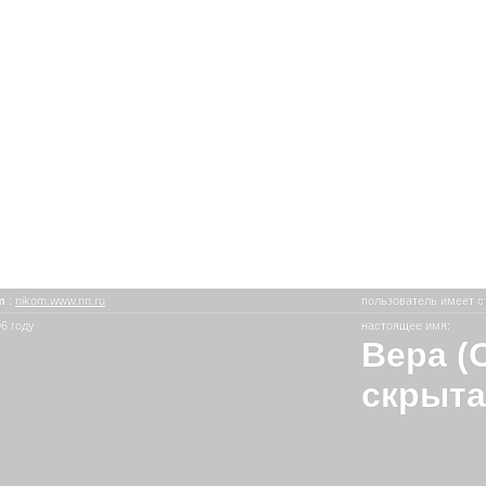
om
:
nikom.www.nn.ru
пользователь имеет с
6 году
настоящее имя:
Вера (
скрыта