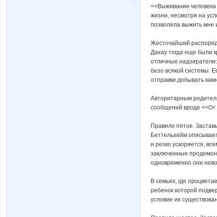
<<Выживание человека 
жизни, несмотря на усл
позволяла выжить мне и
Жесточайший распорядо
Дахау тогда еще были кр
отличные надзиратели: 
безо всякой системы. Е
отправки добывать камн
Авторитарным родителя
сообщений вроде <<От т
Правило пятое. Заставь
Беттельхейм описывает 
и резко ускоряется, вс
заключенные продемонст
одновременно они невол
В семьях, где процветае
ребенок которой подвер
условие их существова