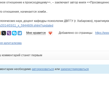
нное отношение к происходящему>>, -- заключает автор книги <<Просвещенн
ого отношения, начинается зомби..
ологических наук, доцент кафедры психологии ДВГГУ (г. Хабаровск), практику
s/2014/03/11_x_5944609.shtml?updated
Мне нравится
Добавлено со страницы:
https://w
ия капитализма
ш комментарий станет первым
мментарии необходимо
авторизоваться
или
зарегистрироваться