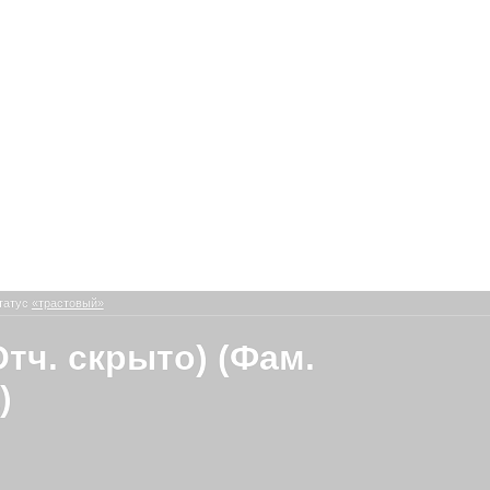
татус
«трастовый»
Отч. скрыто) (Фам.
)