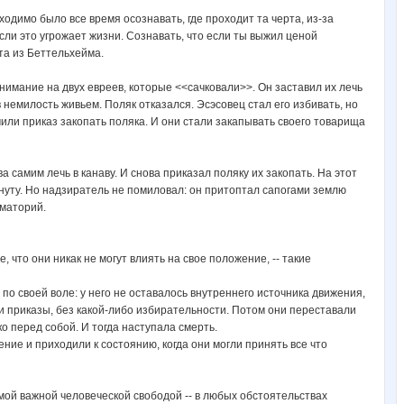
одимо было все время осознавать, где проходит та черта, из-за
если это угрожает жизни. Сознавать, что если ты выжил ценой
та из Беттельхейма.
имание на двух евреев, которые <<сачковали>>. Он заставил их лечь
 немилость живьем. Поляк отказался. Эсэсовец стал его избивать, но
или приказ закопать поляка. И они стали закапывать своего товарища
а самим лечь в канаву. И снова приказал поляку их закопать. На этот
минуту. Но надзиратель не помиловал: он притоптал сапогами землю
ематорий.
что они никак не могут влиять на свое положение, -- такие
о своей воле: у него не оставалось внутреннего источника движения,
и приказы, без какой-либо избирательности. Потом они переставали
о перед собой. И тогда наступала смерть.
ие и приходили к состоянию, когда они могли принять все что
амой важной человеческой свободой -- в любых обстоятельствах