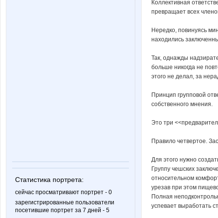
Коллективная ответстве
превращает всех члено
Нередко, повинуясь мин
находились заключенные
Так, однажды надзирате
больше никогда не повт
этого не делал, за нера
Принцип групповой отве
собственного мнения.
Это три <<предварител
Правило четвертое. Зас
Для этого нужно создат
Группу чешских заключ
относительном комфорте
Статистика портрета:
урезав при этом пищевой
сейчас просматривают портрет - 0
Полная неподконтрольно
зарегистрированные пользователи
успевает выработать с
посетившие портрет за 7 дней - 5