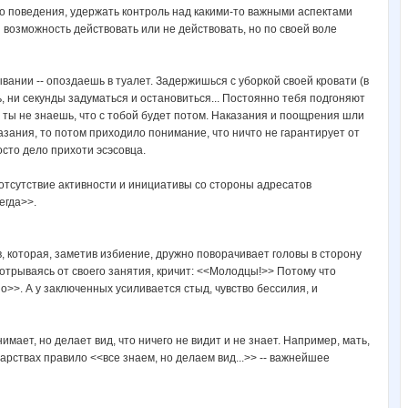
го поведения, удержать контроль над какими-то важными аспектами
 возможность действовать или не действовать, но по своей воле
нии -- опоздаешь в туалет. Задержишься с уборкой своей кровати (в
ть, ни секунды задуматься и остановиться... Постоянно тебя подгоняют
 ты не знаешь, что с тобой будет потом. Наказания и поощрения шли
азания, то потом приходило понимание, что ничто не гарантирует от
осто дело прихоти эсэсовца.
отсутствие активности и инициативы со стороны адресатов
егда>>.
 которая, заметив избиение, дружно поворачивает головы в сторону
 отрываясь от своего занятия, кричит: <<Молодцы!>> Потому что
о>>. А у заключенных усиливается стыд, чувство бессилия, и
имает, но делает вид, что ничего не видит и не знает. Например, мать,
рствах правило <<все знаем, но делаем вид...>> -- важнейшее