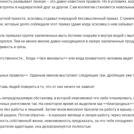
нность размывает личную -- это давно известное правило. Но в условиях, ко
в группы в надзирателей друг за другом. Сам коллектив становится невольн
утной прихоти, эсэсовец отдавал очередной бессмысленный приказ. Стремлен
, которые долго соблюдали этот приказ (даже когда эсэсовец о нем забывал м
ль приказал группе заключенных мыть ботинки снаружи и внутри водой с мыло
орялся. Тем не менее многие давно находящиеся в лагере заключенные продо
дивость и грязь.
тственности... Когда <<все виноваты>> или когда конкретного человека видят
ьных правила>>. Ударным звеном выступают следующие три, дробящие уже п
тавь людей поверить в то, что от них ничего не зависит
ь непредсказуемую обстановку, в которой невозможно что-либо планировать, 
енных уничтожили так. На некоторое время их выделили как <<благородных>>
 без работы и лишений. Затем чехов внезапно бросили на работу в карьер,
 рацион. Потом обратно -- в хорошее жилище и легкую работу, через несколько
сть собственной жизни, невозможность предсказать, за что тебя поощряют и
тратегии адаптации, она дезорганизуется полностью.