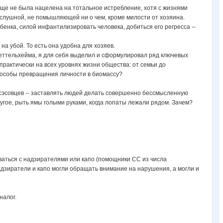
 еще не была нацелена на тотальное истребление, хотя с жизнями
ослушной, не помышляющей ни о чем, кроме милости от хозяина.
енка, силой инфантилизировать человека, добиться его регресса --
на убой. То есть она удобна для хозяев.
еттельхейма, я для себя выделил и сформулировал ряд ключевых
практически на всех уровнях жизни общества: от семьи до
способы превращения личности в биомассу?
сэсовцев -- заставлять людей делать совершенно бессмысленную
ругое, рыть ямы голыми руками, когда лопаты лежали рядом. Зачем?
аться с надзирателями или капо (помощники СС из числа
адзиратели и капо могли обращать внимание на нарушения, а могли и
налог.