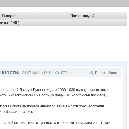
Галерея
Поиск людей
вится
( 48 )
чности.
24.07.2024 в 16:11
577
нцлагерей Дахау и Бухенвальда в 1938-1939 годах, а также опыт
ацисты <<раскрылись>> на полную мощь. Психолог Илья Латыпов,
истская система ломала личности, как личности противостояли
ни деформировались.
 какой он, этот мир, во многом, хотя и не во всем, зависит то, какие